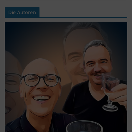
Die Autoren