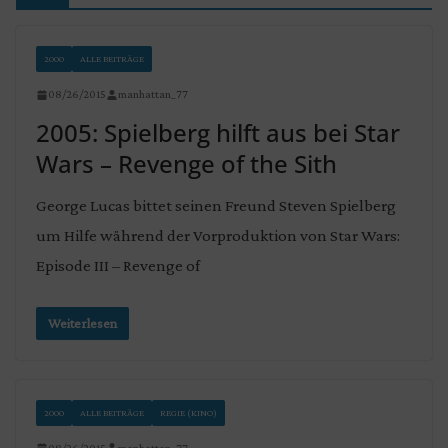
2000
ALLE BEITRÄGE
08/26/2015
manhattan_77
2005: Spielberg hilft aus bei Star
Wars – Revenge of the Sith
George Lucas bittet seinen Freund Steven Spielberg
um Hilfe während der Vorproduktion von Star Wars:
Episode III – Revenge of
Weiterlesen
2000
ALLE BEITRÄGE
REGIE (KINO)
08/26/2015
manhattan_77