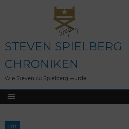
Zum
Inhalt
springen
STEVEN SPIELBERG
CHRONIKEN
Wie Steven zu Spielberg wurde
ilm