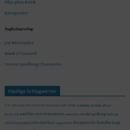
Film plus Kritik
Kinogucker
Englischsprachig:
Joe Menendez
Mark O’Connell
Steven Spielberg Chronicles
Häufige Schlagwörter
2015
2016
academy awards
alfred
1979
1981
1982
1993
1994
1998
2004
2014
amblin entertainment
arnold spielberg
hitchcock
animation
berlin
cgi
familie
dreamworks
frank
close encounters of the third kind
doppelsalve