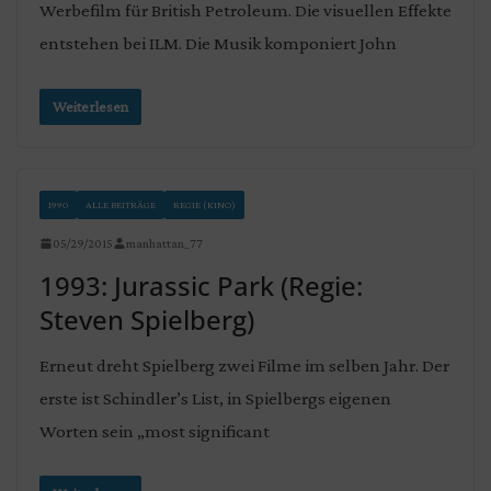
Werbefilm für British Petroleum. Die visuellen Effekte
entstehen bei ILM. Die Musik komponiert John
Weiterlesen
1990
ALLE BEITRÄGE
REGIE (KINO)
05/29/2015
manhattan_77
1993: Jurassic Park (Regie:
Steven Spielberg)
Erneut dreht Spielberg zwei Filme im selben Jahr. Der
erste ist Schindler’s List, in Spielbergs eigenen
Worten sein „most significant