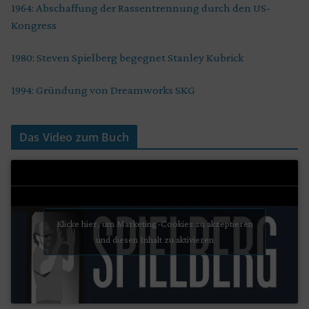
1964: Abschaffung der Rassentrennung durch den US-
Kongress
1980: Steven Spielberg begegnet Stanley Kubrick
1994: Gründung von Dreamworks SKG
Das Video zum Buch
Klicke hier, um Marketing-Cookies zu akzeptieren
und diesen Inhalt zu aktivieren