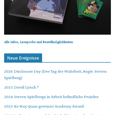
Alle Infos, Leseprobe und Bestellmöglichkeiten
Neue Ereignisse
2026: Disclosure Day (Der Tag der Wahrheit, Regie: Steven
Spielberg)
2025: David Lynch †
2024: Steven Spielbergs in Arbeit befindliche Projekte
2023: Ke Huy Quan gewinnt Academy Award