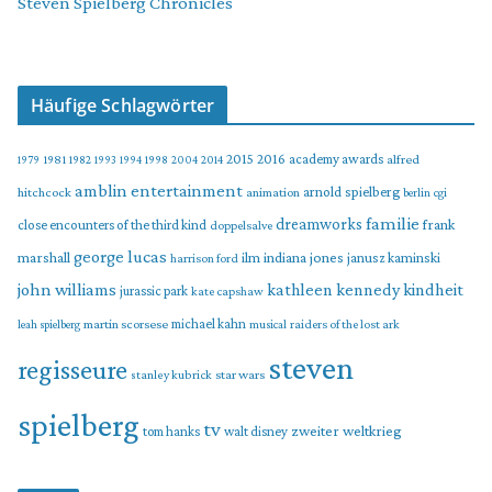
Steven Spielberg Chronicles
Häufige Schlagwörter
2015
2016
academy awards
alfred
1979
1981
1982
1993
1994
1998
2004
2014
amblin entertainment
arnold spielberg
hitchcock
animation
berlin
cgi
familie
dreamworks
frank
close encounters of the third kind
doppelsalve
george lucas
marshall
indiana jones
ilm
janusz kaminski
harrison ford
john williams
kindheit
kathleen kennedy
jurassic park
kate capshaw
martin scorsese
michael kahn
raiders of the lost ark
leah spielberg
musical
steven
regisseure
star wars
stanley kubrick
spielberg
tv
zweiter weltkrieg
tom hanks
walt disney