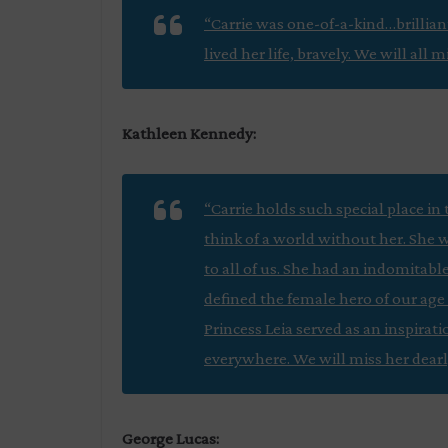
“Carrie was one-of-a-kind…brillian
lived her life, bravely. We will all m
Kathleen Kennedy:
“Carrie holds such special place in t
think of a world without her. She w
to all of us. She had an indomitable 
defined the female hero of our age
Princess Leia served as an inspirat
everywhere. We will miss her dearl
George Lucas: