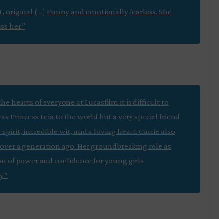
t, original (…) Funny and emotionally fearless. She
iss her.”
he hearts of everyone at Lucasfilm it is difficult to
as Princess Leia to the world but a very special friend
spirit, incredible wit, and a loving heart. Carrie also
 over a generation ago. Her groundbreaking role as
ion of power and confidence for young girls
y.”