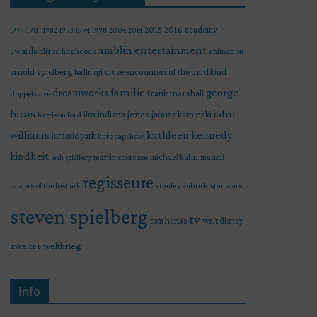
2015
2016
academy
1979
1981
1982
1993
1994
1998
2004
2014
amblin entertainment
awards
alfred hitchcock
animation
arnold spielberg
close encounters of the third kind
berlin
cgi
familie
george
dreamworks
frank marshall
doppelsalve
lucas
john
indiana jones
ilm
janusz kaminski
harrison ford
williams
kathleen kennedy
jurassic park
kate capshaw
kindheit
martin scorsese
michael kahn
leah spielberg
musical
regisseure
raiders of the lost ark
star wars
stanley kubrick
steven spielberg
tv
tom hanks
walt disney
zweiter weltkrieg
Info