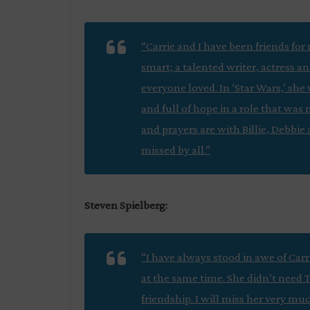
“Carrie and I have been friends for
smart; a talented writer, actress a
everyone loved. In ‘Star Wars,’ she
and full of hope in a role that was
and prayers are with Billie, Debbie a
missed by all.”
Steven Spielberg:
“I have always stood in awe of Ca
at the same time. She didn’t need T
friendship. I will miss her very muc