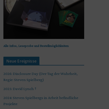
Alle Infos, Leseprobe und Bestellmöglichkeiten
Neue Ereignisse
2026: Disclosure Day (Der Tag der Wahrheit,
Regie: Steven Spielberg)
2025: David Lynch †
2024: Steven Spielbergs in Arbeit befindliche
Projekte