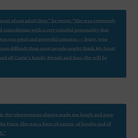
 most of our adult lives,” he wrote. “She was extremely
nd comedienne with a very colorful personality that
 was our great and powerful princess — feisty, wise
 more difficult than most people might think. My heart
nd all Carrie’s family, friends and fans. She will be
rrie. Her observations always made me laugh and gasp
he Force. She was a force of nature, of loyalty and of
h.”