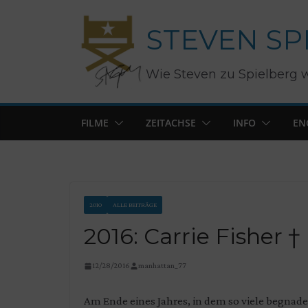
Zum
STEVEN SP
Inhalt
springen
Wie Steven zu Spielberg 
FILME
ZEITACHSE
INFO
EN
2010
ALLE BEITRÄGE
2016: Carrie Fisher †
12/28/2016
manhattan_77
Am Ende eines Jahres, in dem so viele begnade