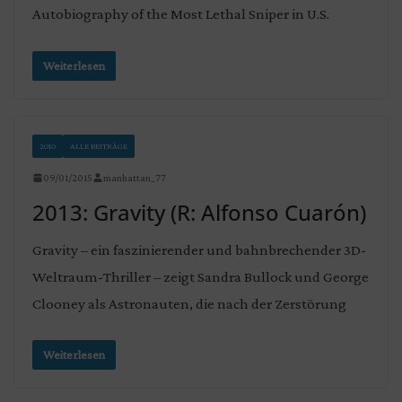
Autobiography of the Most Lethal Sniper in U.S.
Weiterlesen
2010
ALLE BEITRÄGE
09/01/2015
manhattan_77
2013: Gravity (R: Alfonso Cuarón)
Gravity – ein faszinierender und bahnbrechender 3D-
Weltraum-Thriller – zeigt Sandra Bullock und George
Clooney als Astronauten, die nach der Zerstörung
Weiterlesen