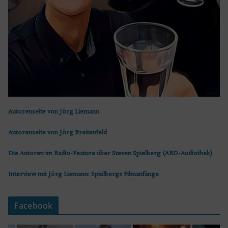
Autorenseite von Jörg Liemann
Autorenseite von Jörg Breitenfeld
Die Autoren im Radio-Feature über Steven Spielberg (ARD-Audiothek)
Interview mit Jörg Liemann: Spielbergs Filmanfänge
Facebook