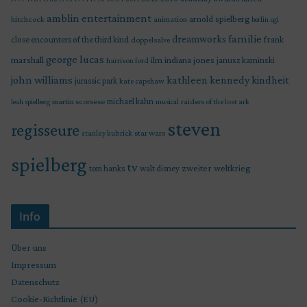
amblin entertainment
arnold spielberg
hitchcock
animation
berlin
cgi
familie
dreamworks
frank
close encounters of the third kind
doppelsalve
george lucas
marshall
indiana jones
ilm
janusz kaminski
harrison ford
john williams
kindheit
kathleen kennedy
jurassic park
kate capshaw
martin scorsese
michael kahn
raiders of the lost ark
leah spielberg
musical
steven
regisseure
star wars
stanley kubrick
spielberg
tv
zweiter weltkrieg
tom hanks
walt disney
Info
Über uns
Impressum
Datenschutz
Cookie-Richtlinie (EU)