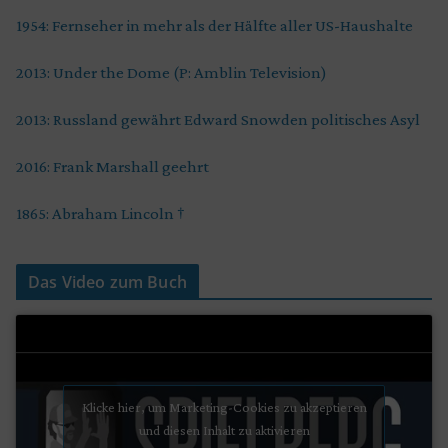
1954: Fernseher in mehr als der Hälfte aller US-Haushalte
2013: Under the Dome (P: Amblin Television)
2013: Russland gewährt Edward Snowden politisches Asyl
2016: Frank Marshall geehrt
1865: Abraham Lincoln †
Das Video zum Buch
Klicke hier, um Marketing-Cookies zu akzeptieren
und diesen Inhalt zu aktivieren