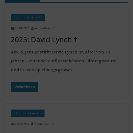
2020
ALLE BEITRÄGE
01/18/2025
manhattan_77
2025: David Lynch †
Am 16. Januar stirbt David Lynch im Alter von 78
Jahren – einer der einflussreichsten Filmregisseure
und Steven Spielbergs großes
Weiterlesen
2010
ALLE BEITRÄGE
03/12/2016
manhattan_77