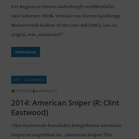
Der Regisseur Steven Soderbergh veröffentlicht
eine Schwarz-Weiß-Version von Steven Spielbergs
Meisterwerk Raiders of the Lost Ark (1981), um zu
zeigen, wie „inszeniert“
Weiterlesen
2010
ALLE BEITRÄGE
09/01/2015
manhattan_77
2014: American Sniper (R: Clint
Eastwood)
Clint Eastwoods fesselndes Kriegsdrama American
Sniper ist angelehnt an „American Sniper: The