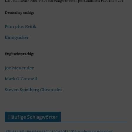
Lust auf mehr? Hier stelle ich einige meiner persönlichen Favoriten vor:
Deutschsprachig:
Film plus Kritik
Kinogucker
Englischsprachig:
Joe Menendez
Mark O’Connell
Steven Spielberg Chronicles
Häufige Schlagwörter
2015
2016
academy awards
alfred
1979
1981
1982
1993
1994
1998
2004
2014