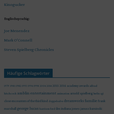
Kinogucker
Englischsprachig:
Joe Menendez
Mark O’Connell
Steven Spielberg Chronicles
Häufige Schlagwörter
2015
2016
academy awards
alfred
1979
1981
1982
1993
1994
1998
2004
2014
amblin entertainment
arnold spielberg
hitchcock
animation
berlin
cgi
familie
dreamworks
frank
close encounters of the third kind
doppelsalve
george lucas
marshall
indiana jones
ilm
janusz kaminski
harrison ford