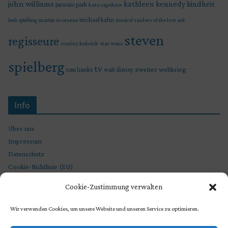
john williams
kindheit
kathleen kennedy
jurassic park
kate capshaw
martin scorsese
michael kahn
raiders of the lost ark
leah spielberg
musical
steven
regisseure
star wars
stanley kubrick
spielberg
tv
zweiter weltkrieg
tom hanks
walt disney
Info
Über uns
Impressum
Datenschutz
Cookie-Richtlinie (EU)
Cookie-Zustimmung verwalten
Wir verwenden Cookies, um unsere Website und unseren Service zu optimieren.