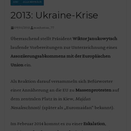
2010
ALLE BEITRÄGE
2013: Ukraine-Krise
09/01/2015
manhattan_77
Überraschend stellt
Präsident
Wiktor Janukowytsch
laufende
Vorbereitungen zur Unterzeichnung
eines
Assoziierungsabkommens
mit der Europäischen
Union
ein
.
Als Reaktion darauf versammeln sich Befürworter
einer Annäherung an die EU zu
Massenproteste
n
auf
dem zentralen Platz in in Kiew,
Majdan
Nesaleschnosti
(später
als „
Euromaidan“
bekannt)
.
Im Februar 2014 kommt es zu einer
Eskalation
,