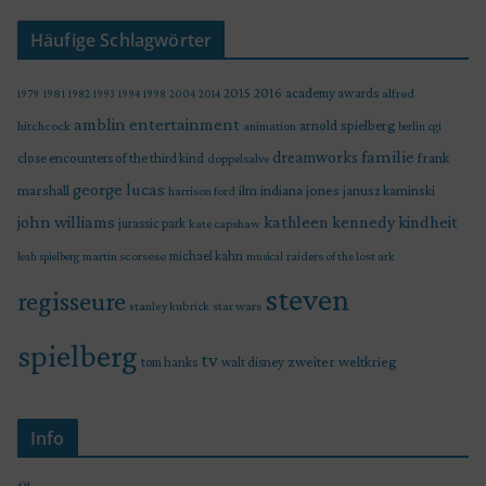
Häufige Schlagwörter
2015
2016
academy awards
alfred
1979
1981
1982
1993
1994
1998
2004
2014
amblin entertainment
arnold spielberg
hitchcock
animation
berlin
cgi
familie
dreamworks
frank
close encounters of the third kind
doppelsalve
george lucas
marshall
indiana jones
ilm
janusz kaminski
harrison ford
john williams
kindheit
kathleen kennedy
jurassic park
kate capshaw
martin scorsese
michael kahn
raiders of the lost ark
leah spielberg
musical
steven
regisseure
star wars
stanley kubrick
spielberg
tv
zweiter weltkrieg
tom hanks
walt disney
Info