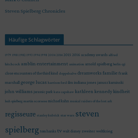
Steven Spielberg Chronicles
Häufige Schlagwörter
2015
2016
academy awards
alfred
1979
1981
1982
1993
1994
1998
2004
2014
amblin entertainment
arnold spielberg
hitchcock
animation
berlin
cgi
familie
dreamworks
frank
close encounters of the third kind
doppelsalve
george lucas
marshall
indiana jones
ilm
janusz kaminski
harrison ford
john williams
kindheit
kathleen kennedy
jurassic park
kate capshaw
martin scorsese
michael kahn
raiders of the lost ark
leah spielberg
musical
steven
regisseure
star wars
stanley kubrick
spielberg
tv
zweiter weltkrieg
tom hanks
walt disney