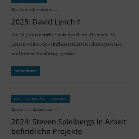
01/18/2025
manhattan_77
2025: David Lynch †
Am 16. Januar stirbt David Lynch im Alter von 78
Jahren – einer der einflussreichsten Filmregisseure
und Steven Spielbergs großes
Weiterlesen
2020
ALLE BEITRÄGE
REGIE (KINO)
12/20/2024
manhattan_77
2024: Steven Spielbergs in Arbeit
befindliche Projekte