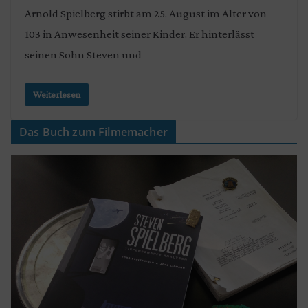
Arnold Spielberg stirbt am 25. August im Alter von
103 in Anwesenheit seiner Kinder. Er hinterlässt
seinen Sohn Steven und
Weiterlesen
Das Buch zum Filmemacher