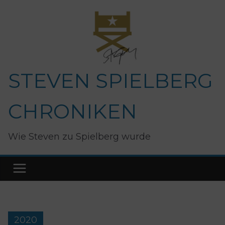
Zum
Inhalt
springen
STEVEN SPIELBERG
CHRONIKEN
Wie Steven zu Spielberg wurde
2020