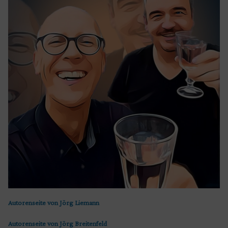
Autorenseite von Jörg Liemann
Autorenseite von Jörg Breitenfeld