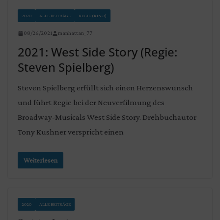
2020
ALLE BEITRÄGE
REGIE (KINO)
08/26/2021
manhattan_77
2021: West Side Story (Regie:
Steven Spielberg)
Steven Spielberg erfüllt sich einen Herzenswunsch
und führt Regie bei der Neuverfilmung des
Broadway-Musicals West Side Story. Drehbuchautor
Tony Kushner verspricht einen
Weiterlesen
2020
ALLE BEITRÄGE