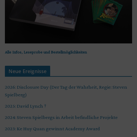
Alle Infos, Leseprobe und Bestellmöglichkeiten
Neue Ereignisse
2026: Disclosure Day (Der Tag der Wahrheit, Regie: Steven
Spielberg)
2025: David Lynch †
2024: Steven Spielbergs in Arbeit befindliche Projekte
2023: Ke Huy Quan gewinnt Academy Award