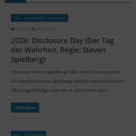
2020
ALLE BEITRÄGE
REGIE (KINO)
12/18/2025
manhattan_77
2026: Disclosure Day (Der Tag
der Wahrheit, Regie: Steven
Spielberg)
Der neue Steven Spielberg-Film wird 2024 zunächst
als Untitled Steven Spielberg Amblin Universal Event
Film angekündigt. Erst am 16. Dezember 2025
Weiterlesen
2020
ALLE BEITRÄGE