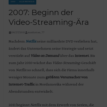
2000
ALLE BEITRÄGE
2007: Beginn der
Video-Streaming-Ära
08/27/2015
manhattan_77
Nachdem
Netflix
seine milliardste DVD verliehen hat,
ändert das Unternehmen seine Strategie und setzt
verstärkt auf
Video on Demand
über das
Internet
. Bis
zum Jahr 2010 wächst das
Video-Streaming
-Geschäft
von
Netflix
so schnell, dass sich die Firma innerhalb
weniger Monate zum
größten Verursacher von
Internet-Traffic
in Nordamerika während der
Abendstunden entwickelt.
2011 beginnt
Netflix
mit dem Erwerb von Serien, die