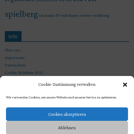
star wars
stanley kubrick
spielberg
tv
zweiter weltkrieg
tom hanks
walt disney
Info
Über uns
Impressum
Datenschutz
Cookie-Richtlinie (EU)
Cookie-Zustimmung verwalten
Wir verwenden Cookies, um unsere Website und unseren Service zu optimieren.
Cookies akzeptieren
Ablehnen