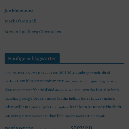
Joe Menendez
Mark O’Connell
Steven Spielberg Chronicles
Häufige Schlagwörter
2015
2016
academy awards
alfred
1979
1981
1982
1993
1994
1998
2004
2014
amblin entertainment
arnold spielberg
hitchcock
animation
berlin
cgi
familie
dreamworks
frank
close encounters of the third kind
doppelsalve
george lucas
marshall
indiana jones
ilm
janusz kaminski
harrison ford
john williams
kindheit
kathleen kennedy
jurassic park
kate capshaw
martin scorsese
michael kahn
raiders of the lost ark
leah spielberg
musical
steven
regisseure