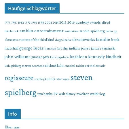
Häufige Schlagwörter
2015
2016
academy awards
alfred
1979
1981
1982
1993
1994
1998
2004
2014
amblin entertainment
arnold spielberg
hitchcock
animation
berlin
cgi
familie
dreamworks
frank
close encounters of the third kind
doppelsalve
george lucas
marshall
indiana jones
ilm
janusz kaminski
harrison ford
john williams
kindheit
kathleen kennedy
jurassic park
kate capshaw
martin scorsese
michael kahn
raiders of the lost ark
leah spielberg
musical
steven
regisseure
star wars
stanley kubrick
spielberg
tv
zweiter weltkrieg
tom hanks
walt disney
Info
Über uns