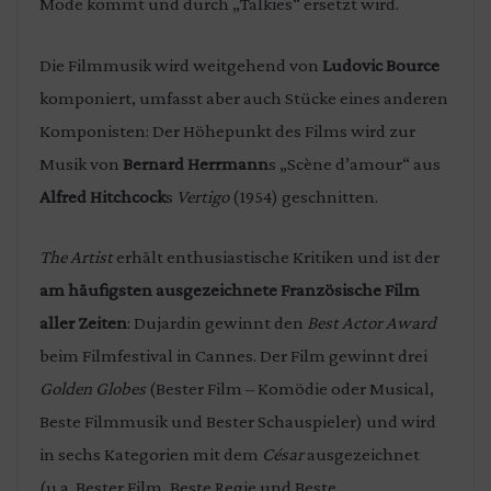
Mode kommt und durch „Talkies“ ersetzt wird.
Die Filmmusik wird weitgehend von
Ludovic Bource
komponiert, umfasst aber auch Stücke eines anderen
Komponisten: Der Höhepunkt des Films wird zur
Musik von
Bernard Herrmann
s „Scène d’amour“ aus
Alfred Hitchcock
s
Vertigo
(1954) geschnitten.
The Artist
erhält enthusiastische Kritiken und ist der
am häufigsten ausgezeichnete Französische Film
aller Zeiten
: Dujardin gewinnt den
Best Actor Award
beim Filmfestival in Cannes. Der Film gewinnt drei
Golden Globes
(Bester Film – Komödie oder Musical,
Beste Filmmusik und Bester Schauspieler) und wird
in sechs Kategorien mit dem
César
ausgezeichnet
(u.a. Bester Film, Beste Regie und Beste