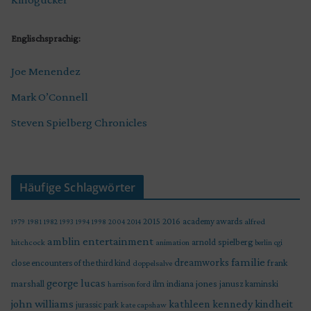
Englischsprachig:
Joe Menendez
Mark O’Connell
Steven Spielberg Chronicles
Häufige Schlagwörter
2015
2016
academy awards
alfred
1979
1981
1982
1993
1994
1998
2004
2014
amblin entertainment
arnold spielberg
hitchcock
animation
berlin
cgi
familie
dreamworks
frank
close encounters of the third kind
doppelsalve
george lucas
marshall
indiana jones
ilm
janusz kaminski
harrison ford
john williams
kindheit
kathleen kennedy
jurassic park
kate capshaw