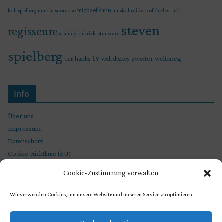
martin scorsese
michael kahn
raiders of the lost ark
leah spielberg
musical
steven
regisseure
star wars
stanley kubrick
spielberg
tv
zweiter weltkrieg
tom hanks
walt disney
Info
Über uns
Impressum
Datenschutz
Cookie-Richtlinie (EU)
Cookie-Zustimmung verwalten
Wir verwenden Cookies, um unsere Website und unseren Service zu optimieren.