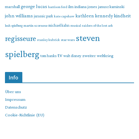
george lucas
marshall
indiana jones
ilm
janusz kaminski
harrison ford
john williams
kindheit
kathleen kennedy
jurassic park
kate capshaw
martin scorsese
michael kahn
raiders of the lost ark
leah spielberg
musical
steven
regisseure
star wars
stanley kubrick
spielberg
tv
zweiter weltkrieg
tom hanks
walt disney
Info
Über uns
Impressum
Datenschutz
Cookie-Richtlinie (EU)