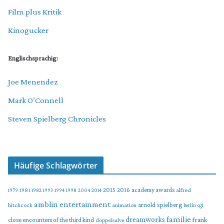
Film plus Kritik
Kinogucker
Englischsprachig:
Joe Menendez
Mark O’Connell
Steven Spielberg Chronicles
Häufige Schlagwörter
2015
2016
academy awards
alfred
1979
1981
1982
1993
1994
1998
2004
2014
amblin entertainment
arnold spielberg
hitchcock
animation
berlin
cgi
familie
dreamworks
frank
close encounters of the third kind
doppelsalve