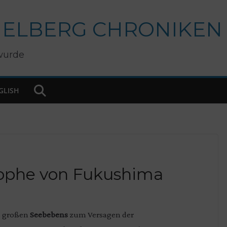
IELBERG CHRONIKEN
wurde
GLISH
rophe von Fukushima
s großen
Seebebens
zum Versagen der