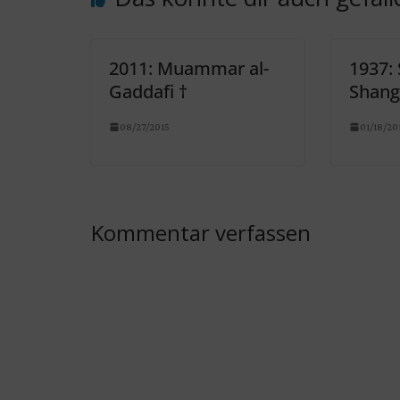
2011: Muammar al-
1937:
Gaddafi †
Shang
08/27/2015
01/18/20
Kommentar verfassen