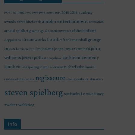
2015
2016
academy
1979
1981
1982
1993
1994
1998
2004
2014
amblin entertainment
awards
alfred hitchcock
animation
arnold spielberg
close encounters of the third kind
berlin
cgi
familie
george
dreamworks
frank marshall
doppelsalve
lucas
john
indiana jones
ilm
janusz kaminski
harrison ford
williams
kathleen kennedy
jurassic park
kate capshaw
kindheit
martin scorsese
michael kahn
leah spielberg
musical
regisseure
raiders of the lost ark
star wars
stanley kubrick
steven spielberg
tv
tom hanks
walt disney
zweiter weltkrieg
Info