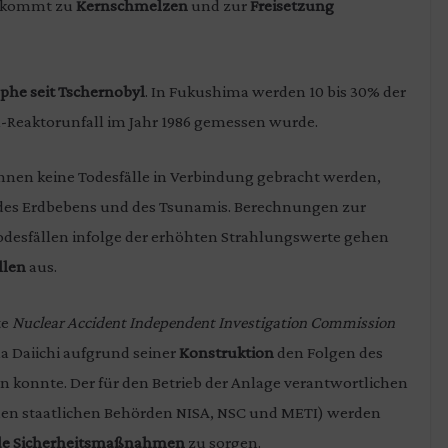
s kommt zu
Kernschmelzen
und zur
Freisetzung
phe seit Tschernobyl
. In Fukushima werden 10 bis 30% der
l-Reaktorunfall im Jahr 1986 gemessen wurde.
önnen keine Todesfälle in Verbindung gebracht werden,
 des Erdbebens und des Tsunamis. Berechnungen zur
desfällen infolge der erhöhten Strahlungswerte gehen
llen
aus.
te
Nuclear Accident Independent Investigation Commission
a Daiichi aufgrund seiner
Konstruktion
den Folgen des
 konnte. Der für den Betrieb der Anlage verantwortlichen
en staatlichen Behörden NISA, NSC und METI) werden
de Sicherheitsmaßnahmen
zu sorgen.