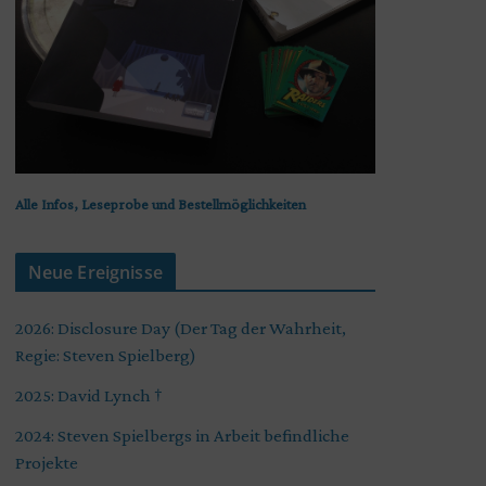
Alle Infos, Leseprobe und Bestellmöglichkeiten
Neue Ereignisse
2026: Disclosure Day (Der Tag der Wahrheit,
Regie: Steven Spielberg)
2025: David Lynch †
2024: Steven Spielbergs in Arbeit befindliche
Projekte