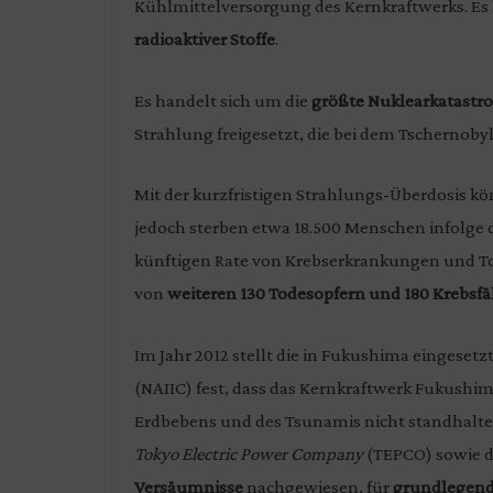
Kühlmittelversorgung des Kernkraftwerks. E
radioaktiver Stoffe
.
Es handelt sich um die
größte Nuklearkatastro
Strahlung freigesetzt, die bei dem Tschernoby
Mit der kurzfristigen Strahlungs-Überdosis k
jedoch sterben etwa 18.500 Menschen infolge
künftigen Rate von Krebserkrankungen und To
von
weiteren 130 Todesopfern und 180 Krebsfä
Im Jahr 2012 stellt die in Fukushima eingesetz
(NAIIC) fest, dass das Kernkraftwerk Fukushim
Erdbebens und des Tsunamis nicht standhalten
Tokyo Electric Power Company
(TEPCO) sowie d
Versäumnisse
nachgewiesen, für
grundlegen