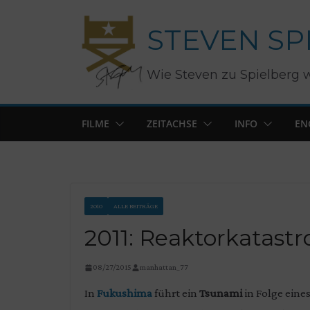
Zum
STEVEN SP
Inhalt
springen
Wie Steven zu Spielberg 
FILME
ZEITACHSE
INFO
EN
2010
ALLE BEITRÄGE
2011: Reaktorkatast
08/27/2015
manhattan_77
In
Fukushima
führt ein
Tsunami
in Folge eine