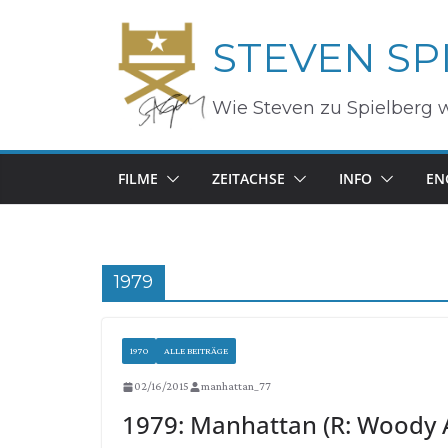
Zum
STEVEN SP
Inhalt
springen
Wie Steven zu Spielberg 
FILME
ZEITACHSE
INFO
EN
1979
1970
ALLE BEITRÄGE
02/16/2015
manhattan_77
1979: Manhattan (R: Woody A