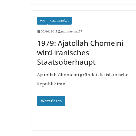
1970
ALLE BEITRÄGE
02/16/2015
manhattan_77
1979: Ajatollah Chomeini
wird iranisches
Staatsoberhaupt
Ajatollah Chomeini gründet die islamische
Republik Iran.
Weiterlesen