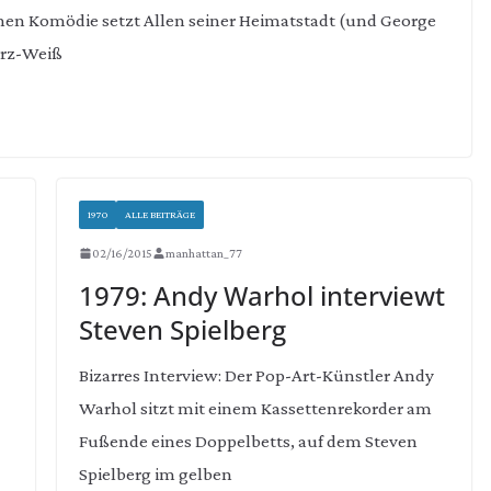
en Komödie setzt Allen seiner Heimatstadt (und George
arz-Weiß
1970
ALLE BEITRÄGE
02/16/2015
manhattan_77
1979: Andy Warhol interviewt
Steven Spielberg
Bizarres Interview: Der Pop-Art-Künstler Andy
Warhol sitzt mit einem Kassettenrekorder am
Fußende eines Doppelbetts, auf dem Steven
Spielberg im gelben