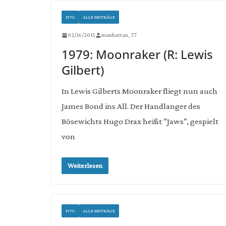
1970
ALLE BEITRÄGE
02/16/2015
manhattan_77
1979: Moonraker (R: Lewis
Gilbert)
In Lewis Gilberts Moonraker fliegt nun auch
James Bond ins All. Der Handlanger des
Bösewichts Hugo Drax heißt ”Jaws”, gespielt
von
Weiterlesen
1970
ALLE BEITRÄGE