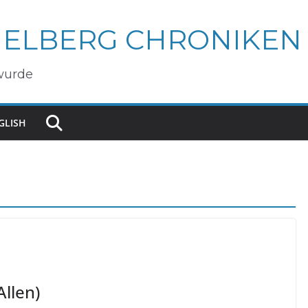
IELBERG CHRONIKEN
wurde
GLISH
llen)