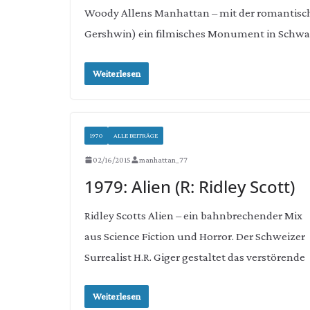
Woody Allens Manhattan – mit der romantisch
Gershwin) ein filmisches Monument in Schw
Weiterlesen
1970
ALLE BEITRÄGE
02/16/2015
manhattan_77
1979: Alien (R: Ridley Scott)
Ridley Scotts Alien – ein bahnbrechender Mix
aus Science Fiction und Horror. Der Schweizer
Surrealist H.R. Giger gestaltet das verstörende
Weiterlesen