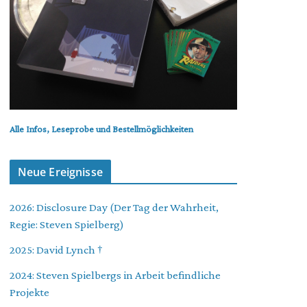
Alle Infos, Leseprobe und Bestellmöglichkeiten
Neue Ereignisse
2026: Disclosure Day (Der Tag der Wahrheit,
Regie: Steven Spielberg)
2025: David Lynch †
2024: Steven Spielbergs in Arbeit befindliche
Projekte