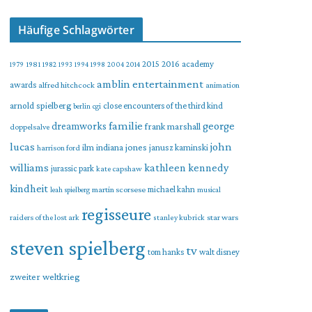
Häufige Schlagwörter
2015
2016
academy
1979
1981
1982
1993
1994
1998
2004
2014
amblin entertainment
awards
alfred hitchcock
animation
arnold spielberg
close encounters of the third kind
berlin
cgi
familie
george
dreamworks
frank marshall
doppelsalve
lucas
john
indiana jones
ilm
janusz kaminski
harrison ford
williams
kathleen kennedy
jurassic park
kate capshaw
kindheit
martin scorsese
michael kahn
leah spielberg
musical
regisseure
raiders of the lost ark
star wars
stanley kubrick
steven spielberg
tv
tom hanks
walt disney
zweiter weltkrieg