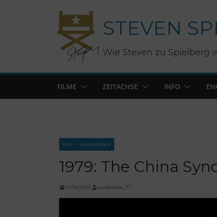
Zum
STEVEN SP
Inhalt
springen
Wie Steven zu Spielberg 
FILME
ZEITACHSE
INFO
EN
1970
ALLE BEITRÄGE
1979: The China Syn
02/16/2015
manhattan_77