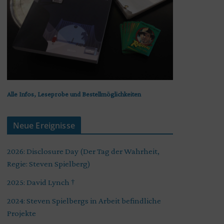
Alle Infos, Leseprobe und Bestellmöglichkeiten
Neue Ereignisse
2026: Disclosure Day (Der Tag der Wahrheit,
Regie: Steven Spielberg)
2025: David Lynch †
2024: Steven Spielbergs in Arbeit befindliche
Projekte