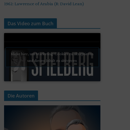
1962: Lawrence of Arabia (R: David Lean)
Das Video zum Buch
Klicke hier, um Marketing-Cookies zu akzeptieren
und diesen Inhalt zu aktivieren
Die Autoren