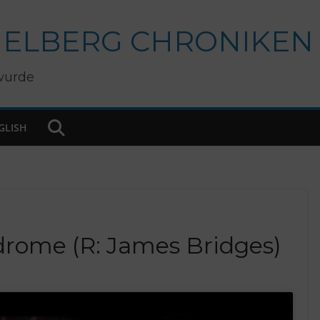
IELBERG CHRONIKEN
wurde
GLISH
drome (R: James Bridges)