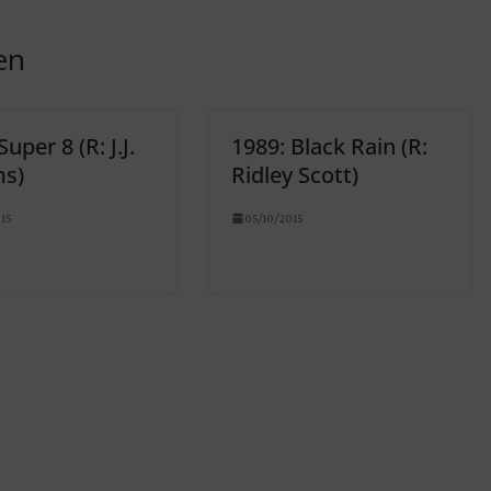
en
uper 8 (R: J.J.
1989: Black Rain (R:
s)
Ridley Scott)
15
05/10/2015