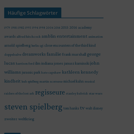
Häufige Schlagwörter
2015
2016
academy
1979
1981
1982
1993
1994
1998
2004
2014
amblin entertainment
awards
alfred hitchcock
animation
arnold spielberg
close encounters of the third kind
berlin
cgi
familie
george
dreamworks
frank marshall
doppelsalve
lucas
john
indiana jones
ilm
janusz kaminski
harrison ford
williams
kathleen kennedy
jurassic park
kate capshaw
kindheit
martin scorsese
michael kahn
leah spielberg
musical
regisseure
raiders of the lost ark
star wars
stanley kubrick
steven spielberg
tv
tom hanks
walt disney
zweiter weltkrieg