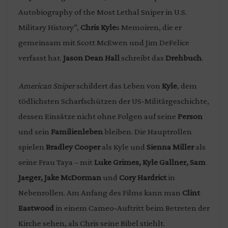
Autobiography of the Most Lethal Sniper in U.S.
Military History“,
Chris Kyle
s Memoiren, die er
gemeinsam mit Scott McEwen und Jim DeFelice
verfasst hat.
Jason Dean Hall
schreibt das
Drehbuch
.
American Sniper
schildert das Leben von
Kyle
, dem
tödlichsten Scharfschützen der US-Militärgeschichte,
dessen Einsätze nicht ohne Folgen auf seine
Person
und sein
Familienleben
bleiben. Die Hauptrollen
spielen
Bradley Cooper
als Kyle und
Sienna Miller
als
seine Frau Taya – mit
Luke Grimes, Kyle Gallner, Sam
Jaeger, Jake McDorman
und
Cory Hardrict
in
Nebenrollen. Am Anfang des Films kann man
Clint
Eastwood
in einem Cameo-Auftritt beim Betreten der
Kirche sehen, als Chris seine Bibel stiehlt.