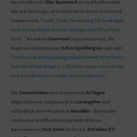
Das Studio ruft
Clint Eastwood
an und konfrontiert
ihn mit der Frage, ob er Kyles Buch kennt. Eastwood
erinnert sich:
“I said, ‘Yeah, I’m reading his book right
now. Let me finish the last 30 pages and I’ll call you
back.’ ”
Nachdem
Eastwood
zugestimmt hat, die
Regie zu übernehmen,
ruft er Spielberg an
und sagt:
“Steven, I’m always doing your leftovers! Why’d you
bail out of this thing? (…) Then he came over one day
and we talked for a couple of hours about it.”
Die
Dreharbeiten
sind bereits nach
42 Tagen
abgeschlossen, beginnend in
Los Angeles
und
schließlich zwei Wochen in
Marokko
– das Studio
strebt eine Veröffentlichung Ende 2014 an.
Kameramann
Tom Stern
dreht mit
Arri Alexa XT-