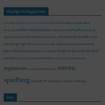
Häufige Schlagwörter
2015
2016
academy awards
alfred
1979
1981
1982
1993
1994
1998
2004
2014
amblin entertainment
arnold spielberg
hitchcock
animation
berlin
cgi
familie
dreamworks
frank
close encounters of the third kind
doppelsalve
george lucas
marshall
indiana jones
ilm
janusz kaminski
harrison ford
john williams
kindheit
kathleen kennedy
jurassic park
kate capshaw
martin scorsese
michael kahn
raiders of the lost ark
leah spielberg
musical
steven
regisseure
star wars
stanley kubrick
spielberg
tv
zweiter weltkrieg
tom hanks
walt disney
Info