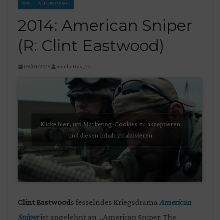
2010
ALLE BEITRÄGE
2014: American Sniper
(R: Clint Eastwood)
09/01/2015
manhattan_77
Klicke hier, um Marketing-Cookies zu akzeptieren
und diesen Inhalt zu aktivieren
Clint Eastwood
s fesselndes Kriegsdrama
American
Sniper
ist angelehnt an „American Sniper: The