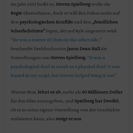
Im Jahr 2013 heißt es,
Steven Spielberg
wolle die
Regie
übernehmen, doch er will den Fokus mehr auf
den
psychologischen Konflikt
und den
„feindlichen
Scharfschützen“
legen, der auf Kyle angesetzt wird.
“He was a mirror of Chris on the other side,”
beschreibt Drehbuchautor
Jason Dean Hall
die
Vorstellungen von
Steven Spielberg
.
“It was a
psychological duel as much as a physical duel. It was
buried in my script, but Steven helped bring it out.”
Warner Bros.
lehnt es ab
, mehr als
60 Millionen Dollar
für den Film auszugeben, und
Spielberg hat Zweifel
,
ob er so seine eigene Vorstellung von der Geschichte
realisieren kann, also
steigt er aus
.