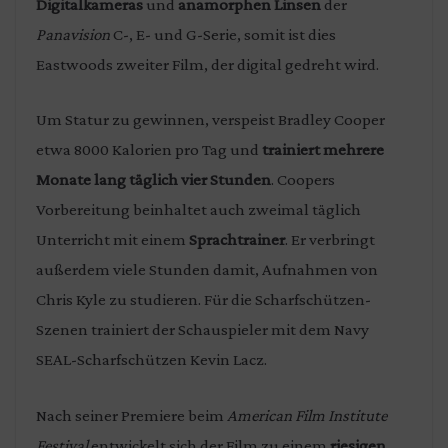
Digitalkameras
und
anamorphen Linsen
der
Panavision
C-, E- und G-Serie, somit ist dies
Eastwoods zweiter Film, der digital gedreht wird.
Um Statur zu gewinnen, verspeist Bradley Cooper
etwa 8000 Kalorien pro Tag und
trainiert mehrere
Monate lang täglich vier Stunden
. Coopers
Vorbereitung beinhaltet auch zweimal täglich
Unterricht mit einem
Sprachtrainer
. Er verbringt
außerdem viele Stunden damit, Aufnahmen von
Chris Kyle zu studieren. Für die Scharfschützen-
Szenen trainiert der Schauspieler mit dem Navy
SEAL-Scharfschützen Kevin Lacz.
Nach seiner Premiere beim
American Film Institute
Festival
entwickelt sich der Film zu einem
riesigen