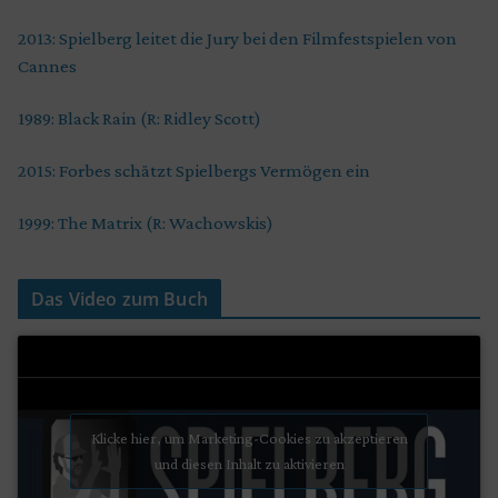
2013: Spielberg leitet die Jury bei den Filmfestspielen von
Cannes
1989: Black Rain (R: Ridley Scott)
2015: Forbes schätzt Spielbergs Vermögen ein
1999: The Matrix (R: Wachowskis)
Das Video zum Buch
Klicke hier, um Marketing-Cookies zu akzeptieren
und diesen Inhalt zu aktivieren