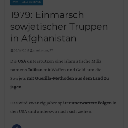
1970
ALLE BEITRÄGE
1979: Einmarsch
sowjetischer Truppen
in Afghanistan
02/16/2015
manhattan_77
Die
USA
unterstützen eine islamistische Miliz
namens
Taliban
mit Waffen und Geld, um die
Sowjets
mit Guerilla-Methoden aus dem Land zu
jagen
.
Das wird zwanzig Jahre später
unerwartete Folgen
in
den USA und anderswo nach sich ziehen.