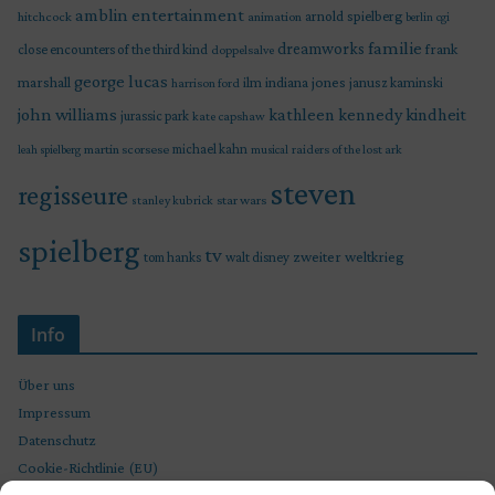
amblin entertainment
arnold spielberg
hitchcock
animation
berlin
cgi
familie
dreamworks
frank
close encounters of the third kind
doppelsalve
george lucas
marshall
indiana jones
ilm
janusz kaminski
harrison ford
john williams
kindheit
kathleen kennedy
jurassic park
kate capshaw
martin scorsese
michael kahn
raiders of the lost ark
leah spielberg
musical
steven
regisseure
star wars
stanley kubrick
spielberg
tv
zweiter weltkrieg
tom hanks
walt disney
Info
Über uns
Impressum
Datenschutz
Cookie-Richtlinie (EU)