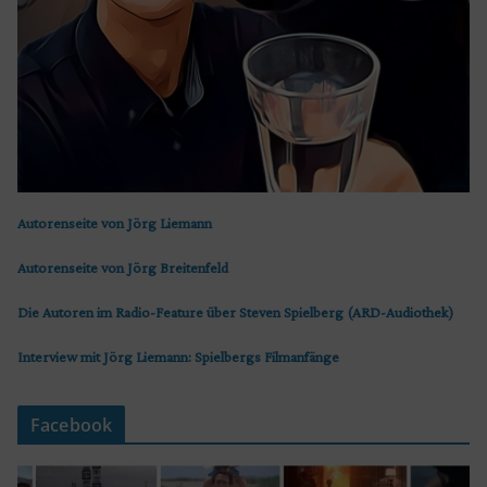
Autorenseite von Jörg Liemann
Autorenseite von Jörg Breitenfeld
Die Autoren im Radio-Feature über Steven Spielberg (ARD-Audiothek)
Interview mit Jörg Liemann: Spielbergs Filmanfänge
Facebook