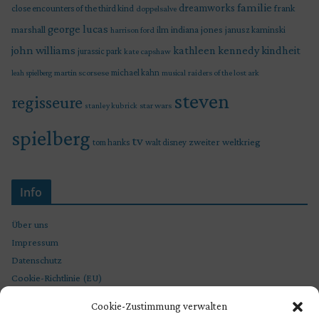
familie
dreamworks
frank
close encounters of the third kind
doppelsalve
george lucas
marshall
indiana jones
ilm
janusz kaminski
harrison ford
john williams
kindheit
kathleen kennedy
jurassic park
kate capshaw
martin scorsese
michael kahn
raiders of the lost ark
leah spielberg
musical
steven
regisseure
star wars
stanley kubrick
spielberg
tv
zweiter weltkrieg
tom hanks
walt disney
Info
Über uns
Impressum
Datenschutz
Cookie-Richtlinie (EU)
Cookie-Zustimmung verwalten