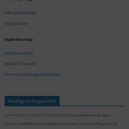
Film plus Kritik
Kinogucker
Englischsprachig:
Joe Menendez
Mark O’Connell
Steven Spielberg Chronicles
Häufige Schlagwörter
2015
2016
academy awards
alfred
1979
1981
1982
1993
1994
1998
2004
2014
amblin entertainment
arnold spielberg
hitchcock
animation
berlin
cgi