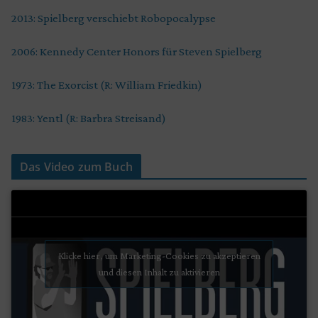
2013: Spielberg verschiebt Robopocalypse
2006: Kennedy Center Honors für Steven Spielberg
1973: The Exorcist (R: William Friedkin)
1983: Yentl (R: Barbra Streisand)
Das Video zum Buch
Klicke hier, um Marketing-Cookies zu akzeptieren
und diesen Inhalt zu aktivieren