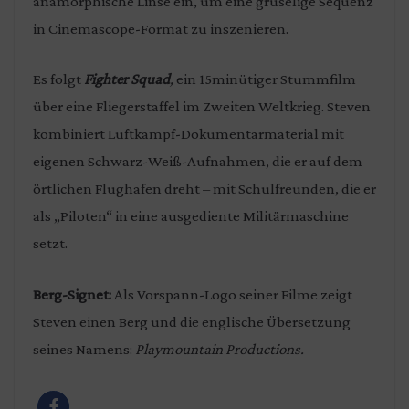
anamorphische Linse ein, um eine gruselige Sequenz
in Cinemascope-Format zu inszenieren.
Es folgt
Fighter Squad
,
ein 15minütiger Stummfilm
über eine Fliegerstaffel im Zweiten Weltkrieg. Steven
kombiniert Luftkampf-Dokumentarmaterial mit
eigenen Schwarz-Weiß-Aufnahmen, die er auf dem
örtlichen Flughafen dreht – mit Schulfreunden, die er
als „Piloten“ in eine ausgediente Militärmaschine
setzt.
Berg-Signet:
Als Vorspann-Logo seiner Filme zeigt
Steven einen Berg und die englische Übersetzung
seines Namens:
Playmountain
Productions.