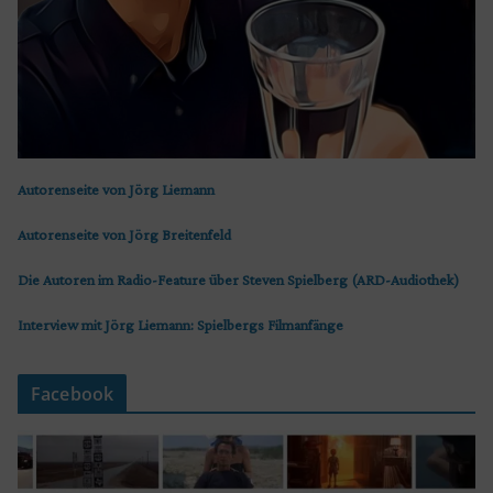
Autorenseite von Jörg Liemann
Autorenseite von Jörg Breitenfeld
Die Autoren im Radio-Feature über Steven Spielberg (ARD-Audiothek)
Interview mit Jörg Liemann: Spielbergs Filmanfänge
Facebook