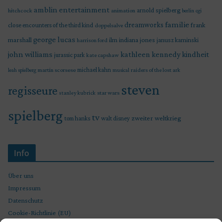
amblin entertainment
arnold spielberg
hitchcock
animation
berlin
cgi
familie
dreamworks
frank
close encounters of the third kind
doppelsalve
george lucas
marshall
indiana jones
ilm
janusz kaminski
harrison ford
john williams
kindheit
kathleen kennedy
jurassic park
kate capshaw
martin scorsese
michael kahn
raiders of the lost ark
leah spielberg
musical
steven
regisseure
star wars
stanley kubrick
spielberg
tv
zweiter weltkrieg
tom hanks
walt disney
Info
Über uns
Impressum
Datenschutz
Cookie-Richtlinie (EU)