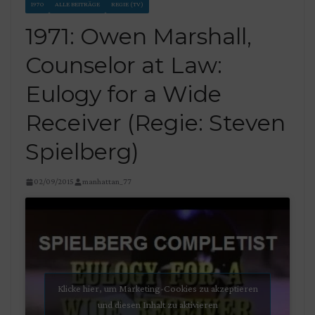
1970
ALLE BEITRÄGE
REGIE (TV)
1971: Owen Marshall,
Counselor at Law:
Eulogy for a Wide
Receiver (Regie: Steven
Spielberg)
02/09/2015
manhattan_77
Klicke hier, um Marketing-Cookies zu akzeptieren
und diesen Inhalt zu aktivieren