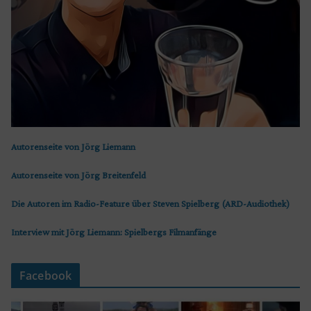
Autorenseite von Jörg Liemann
Autorenseite von Jörg Breitenfeld
Die Autoren im Radio-Feature über Steven Spielberg (ARD-Audiothek)
Interview mit Jörg Liemann: Spielbergs Filmanfänge
Facebook