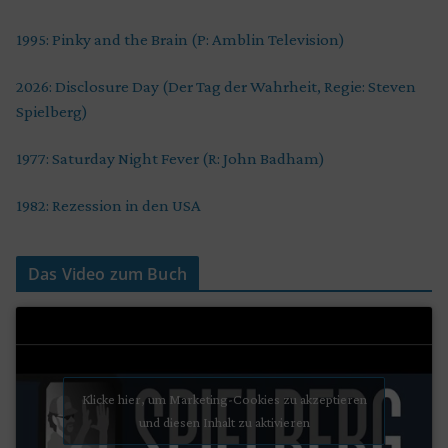
1995: Pinky and the Brain (P: Amblin Television)
2026: Disclosure Day (Der Tag der Wahrheit, Regie: Steven
Spielberg)
1977: Saturday Night Fever (R: John Badham)
1982: Rezession in den USA
Das Video zum Buch
Klicke hier, um Marketing-Cookies zu akzeptieren
und diesen Inhalt zu aktivieren