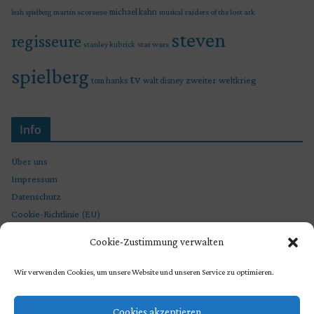
martin scorsese
michael kahn
raiders of the lost ark
leah spielberg
musical
steven
regisseure
star wars
stanley kubrick
spielberg
tv
zweiter weltkrieg
tom hanks
walt disney
Info
Über uns
Impressum
Datenschutz
Cookie-Richtlinie (EU)
Cookie-Zustimmung verwalten
Wir verwenden Cookies, um unsere Website und unseren Service zu optimieren.
Cookies akzeptieren