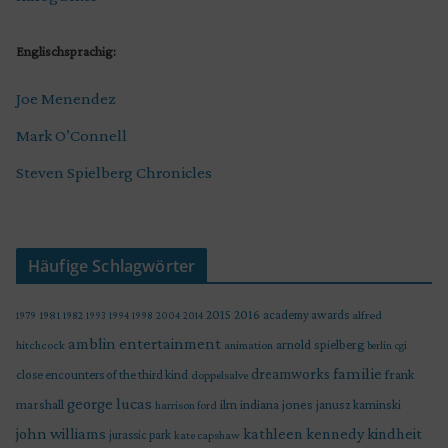
Englischsprachig:
Joe Menendez
Mark O’Connell
Steven Spielberg Chronicles
Häufige Schlagwörter
2015
2016
academy awards
alfred
1979
1981
1982
1993
1994
1998
2004
2014
amblin entertainment
arnold spielberg
hitchcock
animation
berlin
cgi
familie
dreamworks
frank
close encounters of the third kind
doppelsalve
george lucas
marshall
indiana jones
ilm
janusz kaminski
harrison ford
john williams
kindheit
kathleen kennedy
jurassic park
kate capshaw