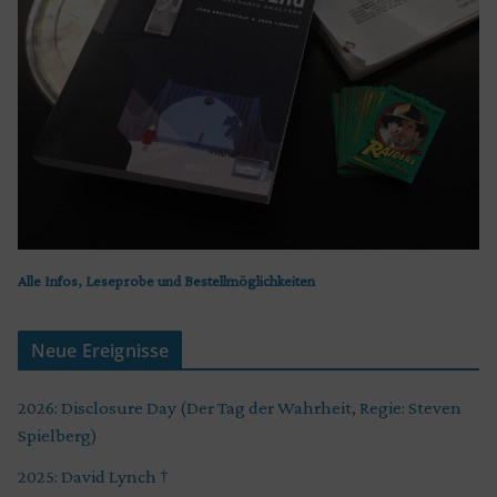
Alle Infos, Leseprobe und Bestellmöglichkeiten
Neue Ereignisse
2026: Disclosure Day (Der Tag der Wahrheit, Regie: Steven
Spielberg)
2025: David Lynch †