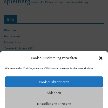
spielberg
tv
zweiter weltkrieg
tom hanks
walt disney
Info
Über uns
Impressum
Datenschutz
Cookie-Richtlinie (EU)
Cookie-Zustimmung verwalten
Wir verwenden Cookies, um unsere Website und unseren Service zu optimieren.
Cookies akzeptieren
Ablehnen
Copyright © 2026
STEVEN SPIELBERG CHRONIKEN
. Präsentiert von
Einstellungen anzeigen
ColorMag
und
WordPress
.