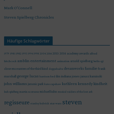
Mark O’Connell
Steven Spielberg Chronicles
Häufige Schlagwörter
2015
2016
academy awards
alfred
1979
1981
1982
1993
1994
1998
2004
2014
amblin entertainment
arnold spielberg
hitchcock
animation
berlin
cgi
familie
dreamworks
frank
close encounters of the third kind
doppelsalve
george lucas
marshall
indiana jones
ilm
janusz kaminski
harrison ford
john williams
kindheit
kathleen kennedy
jurassic park
kate capshaw
martin scorsese
michael kahn
raiders of the lost ark
leah spielberg
musical
steven
regisseure
star wars
stanley kubrick