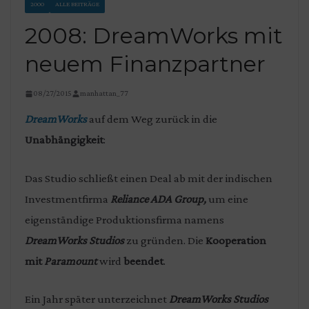
2000
ALLE BEITRÄGE
2008: DreamWorks mit
neuem Finanzpartner
08/27/2015
manhattan_77
DreamWorks
auf dem Weg zurück in die
Unabhängigkeit
:
Das Studio schließt einen Deal ab mit der indischen
Investmentfirma
Reliance ADA Group,
um eine
eigenständige Produktionsfirma namens
DreamWorks Studios
zu gründen. Die
Kooperation
mit
Paramount
wird
beendet
.
Ein Jahr später unterzeichnet
DreamWorks Studios