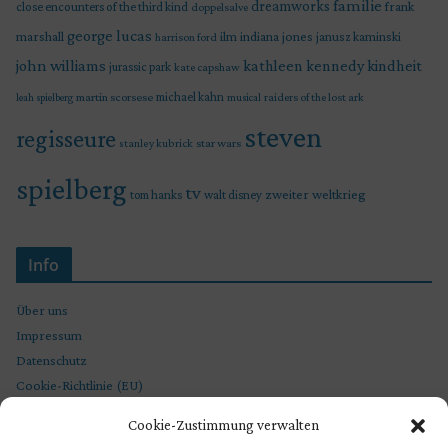
familie
dreamworks
frank
close encounters of the third kind
doppelsalve
george lucas
marshall
indiana jones
ilm
janusz kaminski
harrison ford
john williams
kindheit
kathleen kennedy
jurassic park
kate capshaw
martin scorsese
michael kahn
raiders of the lost ark
leah spielberg
musical
steven
regisseure
star wars
stanley kubrick
spielberg
tv
zweiter weltkrieg
tom hanks
walt disney
Info
Über uns
Impressum
Datenschutz
Cookie-Richtlinie (EU)
Cookie-Zustimmung verwalten