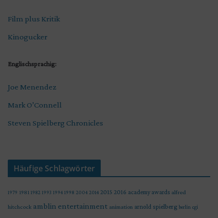
Film plus Kritik
Kinogucker
Englischsprachig:
Joe Menendez
Mark O’Connell
Steven Spielberg Chronicles
Häufige Schlagwörter
2015
2016
academy awards
alfred
1979
1981
1982
1993
1994
1998
2004
2014
amblin entertainment
arnold spielberg
hitchcock
animation
berlin
cgi