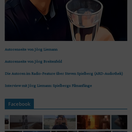
Autorenseite von Jörg Liemann
Autorenseite von Jörg Breitenfeld
Die Autoren im Radio-Feature über Steven Spielberg (ARD-Audiothek)
Interview mit Jörg Liemann: Spielbergs Filmanfänge
Facebook