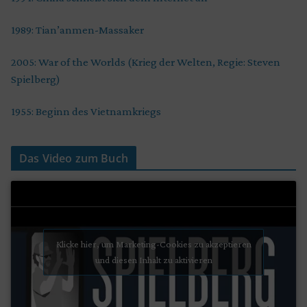
1989: Tian’anmen-Massaker
2005: War of the Worlds (Krieg der Welten, Regie: Steven
Spielberg)
1955: Beginn des Vietnamkriegs
Das Video zum Buch
Klicke hier, um Marketing-Cookies zu akzeptieren
und diesen Inhalt zu aktivieren