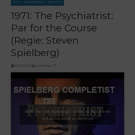
1970
ALLE BEITRÄGE
REGIE (TV)
1971: The Psychiatrist:
Par for the Course
(Regie: Steven
Spielberg)
02/09/2015
manhattan_77
Klicke hier, um Marketing-Cookies zu akzeptieren
und diesen Inhalt zu aktivieren