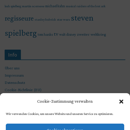
martin scorsese
michael kahn
raiders of the lost ark
leah spielberg
musical
steven
regisseure
star wars
stanley kubrick
spielberg
tv
zweiter weltkrieg
tom hanks
walt disney
Info
Über uns
Impressum
Datenschutz
Cookie-Richtlinie (EU)
Cookie-Zustimmung verwalten
Wir verwenden Cookies, um unsere Website und unseren Service zu optimieren.