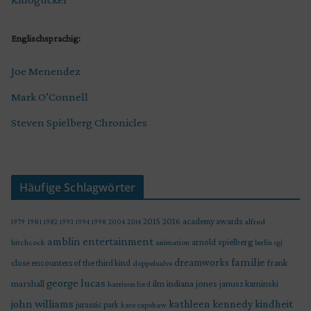
Englischsprachig:
Joe Menendez
Mark O’Connell
Steven Spielberg Chronicles
Häufige Schlagwörter
2015
2016
academy awards
alfred
1979
1981
1982
1993
1994
1998
2004
2014
amblin entertainment
arnold spielberg
hitchcock
animation
berlin
cgi
familie
dreamworks
frank
close encounters of the third kind
doppelsalve
george lucas
marshall
indiana jones
ilm
janusz kaminski
harrison ford
john williams
kindheit
kathleen kennedy
jurassic park
kate capshaw