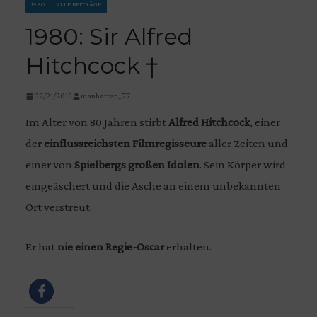
1980
ALLE BEITRÄGE
1980: Sir Alfred
Hitchcock †
02/21/2015
manhattan_77
Im Alter von 80 Jahren stirbt
Alfred Hitchcock
, einer
der
einflussreichsten Filmregisseure
aller Zeiten und
einer von
Spielbergs großen Idolen
. Sein Körper wird
eingeäschert und die Asche an einem unbekannten
Ort verstreut.
Er hat
nie einen Regie-Oscar
erhalten.