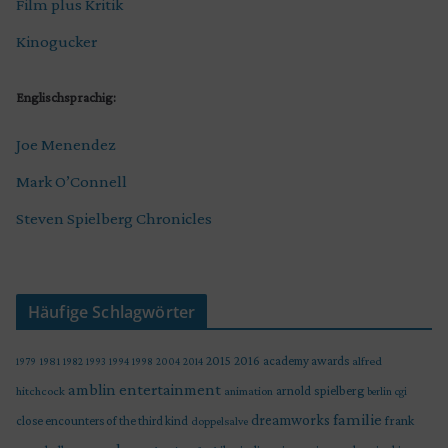
Film plus Kritik
Kinogucker
Englischsprachig:
Joe Menendez
Mark O’Connell
Steven Spielberg Chronicles
Häufige Schlagwörter
2015
2016
academy awards
alfred
1979
1981
1982
1993
1994
1998
2004
2014
amblin entertainment
arnold spielberg
hitchcock
animation
berlin
cgi
familie
dreamworks
frank
close encounters of the third kind
doppelsalve