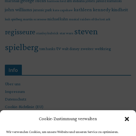
george lucas
marshall
indiana jones
ilm
janusz kaminski
harrison ford
john williams
kindheit
kathleen kennedy
jurassic park
kate capshaw
martin scorsese
michael kahn
raiders of the lost ark
leah spielberg
musical
steven
regisseure
star wars
stanley kubrick
spielberg
tv
zweiter weltkrieg
tom hanks
walt disney
Info
Über uns
Impressum
Datenschutz
Cookie-Richtlinie (EU)
Cookie-Zustimmung verwalten
Wir verwenden Cookies, um unsere Website und unseren Service zu optimieren.