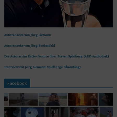
Autorenseite von Jörg Liemann
Autorenseite von Jörg Breitenfeld
Die Autoren im Radio-Feature über Steven Spielberg (ARD-Audiothek)
Interview mit Jörg Liemann: Spielbergs Filmanfänge
Facebook