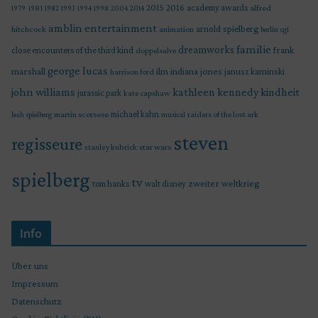
2015
2016
academy awards
alfred
1979
1981
1982
1993
1994
1998
2004
2014
amblin entertainment
arnold spielberg
hitchcock
animation
berlin
cgi
familie
dreamworks
frank
close encounters of the third kind
doppelsalve
george lucas
marshall
indiana jones
ilm
janusz kaminski
harrison ford
john williams
kindheit
kathleen kennedy
jurassic park
kate capshaw
martin scorsese
michael kahn
raiders of the lost ark
leah spielberg
musical
steven
regisseure
star wars
stanley kubrick
spielberg
tv
zweiter weltkrieg
tom hanks
walt disney
Info
Über uns
Impressum
Datenschutz