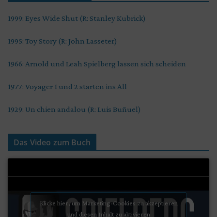
1999: Eyes Wide Shut (R: Stanley Kubrick)
1995: Toy Story (R: John Lasseter)
1966: Arnold und Leah Spielberg lassen sich scheiden
1977: Voyager 1 und 2 starten ins All
1929: Un chien andalou (R: Luis Buñuel)
Das Video zum Buch
Klicke hier, um Marketing-Cookies zu akzeptieren
und diesen Inhalt zu aktivieren