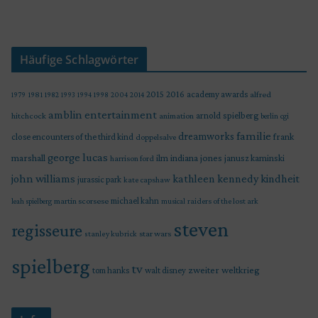
Häufige Schlagwörter
2015
2016
academy awards
alfred
1979
1981
1982
1993
1994
1998
2004
2014
amblin entertainment
arnold spielberg
hitchcock
animation
berlin
cgi
familie
dreamworks
frank
close encounters of the third kind
doppelsalve
george lucas
marshall
indiana jones
ilm
janusz kaminski
harrison ford
john williams
kindheit
kathleen kennedy
jurassic park
kate capshaw
martin scorsese
michael kahn
raiders of the lost ark
leah spielberg
musical
steven
regisseure
star wars
stanley kubrick
spielberg
tv
zweiter weltkrieg
tom hanks
walt disney