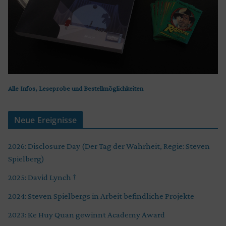
Alle Infos, Leseprobe und Bestellmöglichkeiten
Neue Ereignisse
2026: Disclosure Day (Der Tag der Wahrheit, Regie: Steven
Spielberg)
2025: David Lynch †
2024: Steven Spielbergs in Arbeit befindliche Projekte
2023: Ke Huy Quan gewinnt Academy Award