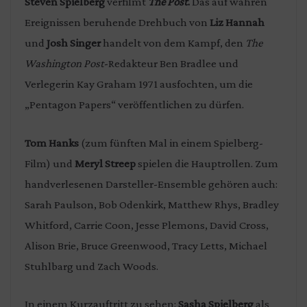
Steven Spielberg
verfilmt
The Post
.
Das auf wahren
Ereignissen beruhende Drehbuch von
Liz Hannah
und
Josh Singer
handelt von dem Kampf, den
The
Washington Post
-Redakteur Ben Bradlee und
Verlegerin Kay Graham 1971 ausfochten, um die
„Pentagon Papers“ veröffentlichen zu dürfen.
Tom Hanks
(zum fünften Mal in einem Spielberg-
Film) und
Meryl Streep
spielen die Hauptrollen. Zum
handverlesenen Darsteller-Ensemble gehören auch:
Sarah Paulson, Bob Odenkirk, Matthew Rhys, Bradley
Whitford, Carrie Coon, Jesse Plemons, David Cross,
Alison Brie, Bruce Greenwood, Tracy Letts, Michael
Stuhlbarg und Zach Woods.
In einem Kurzauftritt zu sehen:
Sasha Spielberg
als