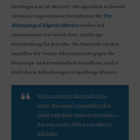
Drehbeginn ist 30. Mai 2017. Die eigentlich in diesem
Zeitraum vorgesehenen Dreharbeiten für
The
Kidnapping of Edgardo Mortara
werden auf
unbestimmte Zeit verschoben. Spielbergs
Entscheidung für den Film
The Post
wird von den
Angriffen der Trump-Administration gegen die
Meinungs- und Pressefreiheit beeinflusst, und er
dreht ihn in Rekordtempo. In Spielbergs Worten:
When I read the first draft of the
script, this wasn’t something that
could wait three years or two years —
this was a story I felt we needed to
tell today.