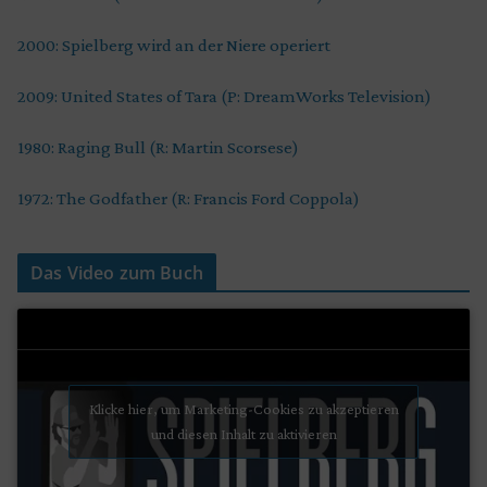
2000: Spielberg wird an der Niere operiert
2009: United States of Tara (P: DreamWorks Television)
1980: Raging Bull (R: Martin Scorsese)
1972: The Godfather (R: Francis Ford Coppola)
Das Video zum Buch
Klicke hier, um Marketing-Cookies zu akzeptieren
und diesen Inhalt zu aktivieren