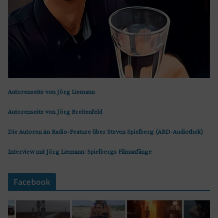
Autorenseite von Jörg Liemann
Autorenseite von Jörg Breitenfeld
Die Autoren im Radio-Feature über Steven Spielberg (ARD-Audiothek)
Interview mit Jörg Liemann: Spielbergs Filmanfänge
Facebook