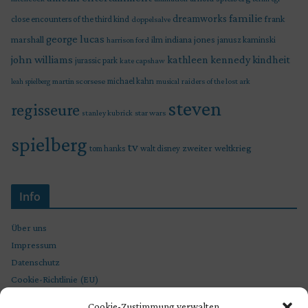
familie
dreamworks
frank
close encounters of the third kind
doppelsalve
george lucas
marshall
indiana jones
ilm
janusz kaminski
harrison ford
john williams
kindheit
kathleen kennedy
jurassic park
kate capshaw
martin scorsese
michael kahn
raiders of the lost ark
leah spielberg
musical
steven
regisseure
star wars
stanley kubrick
spielberg
tv
zweiter weltkrieg
tom hanks
walt disney
Info
Über uns
Impressum
Datenschutz
Cookie-Richtlinie (EU)
Cookie-Zustimmung verwalten