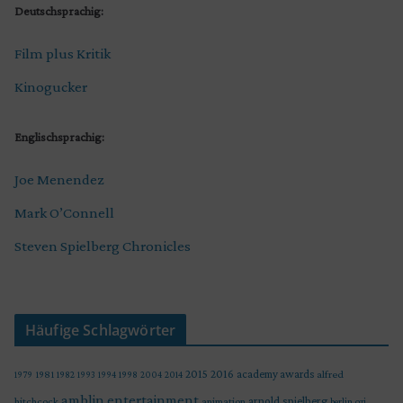
Deutschsprachig:
Film plus Kritik
Kinogucker
Englischsprachig:
Joe Menendez
Mark O’Connell
Steven Spielberg Chronicles
Häufige Schlagwörter
2015
2016
academy awards
alfred
1979
1981
1982
1993
1994
1998
2004
2014
amblin entertainment
arnold spielberg
hitchcock
animation
berlin
cgi