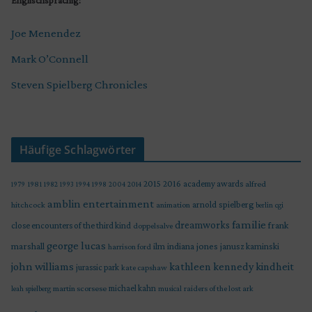
Englischsprachig:
Joe Menendez
Mark O’Connell
Steven Spielberg Chronicles
Häufige Schlagwörter
2015
2016
academy awards
alfred
1979
1981
1982
1993
1994
1998
2004
2014
amblin entertainment
arnold spielberg
hitchcock
animation
berlin
cgi
familie
dreamworks
frank
close encounters of the third kind
doppelsalve
george lucas
marshall
indiana jones
ilm
janusz kaminski
harrison ford
john williams
kindheit
kathleen kennedy
jurassic park
kate capshaw
martin scorsese
michael kahn
raiders of the lost ark
leah spielberg
musical