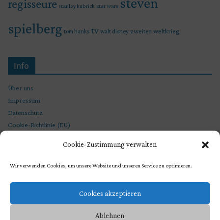
steven
regisseure
star wars
stanley kubrick
spielberg
tv
zweiter weltkrieg
tom hanks
walt disney
Info
Über uns
Impressum
Datenschutz
Cookie-Richtlinie (EU)
Cookie-Zustimmung verwalten
Wir verwenden Cookies, um unsere Website und unseren Service zu optimieren.
Cookies akzeptieren
Ablehnen