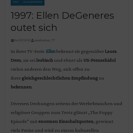
1990
ALLE BEITRÄGE
1997: Ellen DeGeneres
outet sich
06/19/2015
manhattan_77
In ihrer TV-Serie
Ellen
bekennt sie gegenüber
Laura
Dern
, sie sei
lesbisch
und ebnet als
US-Fernsehidol
vielen anderen den Weg, sich offen zu
ihrer
gleichgeschlechtlichen Empfindung
zu
bekennen
.
Diversen Drohungen seitens der Werbebranchen und
religiöser Gruppen zum Trotz glänzt „The Puppy
Episode“ mit
enormen Einschaltquoten
, gewinnt
viele Preise und wird zu einem kulturellen