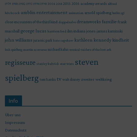
2015
2016
academy awards
alfred
1979
1981
1982
1993
1994
1998
2004
2014
amblin entertainment
arnold spielberg
hitchcock
animation
berlin
cgi
familie
dreamworks
frank
close encounters of the third kind
doppelsalve
george lucas
marshall
indiana jones
ilm
janusz kaminski
harrison ford
john williams
kindheit
kathleen kennedy
jurassic park
kate capshaw
martin scorsese
michael kahn
raiders of the lost ark
leah spielberg
musical
steven
regisseure
star wars
stanley kubrick
spielberg
tv
zweiter weltkrieg
tom hanks
walt disney
Info
Über uns
Impressum
Datenschutz