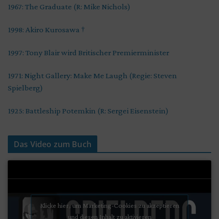
1967: The Graduate (R: Mike Nichols)
1998: Akiro Kurosawa †
1997: Tony Blair wird Britischer Premierminister
1971: Night Gallery: Make Me Laugh (Regie: Steven
Spielberg)
1925: Battleship Potemkin (R: Sergei Eisenstein)
Das Video zum Buch
Klicke hier, um Marketing-Cookies zu akzeptieren
und diesen Inhalt zu aktivieren