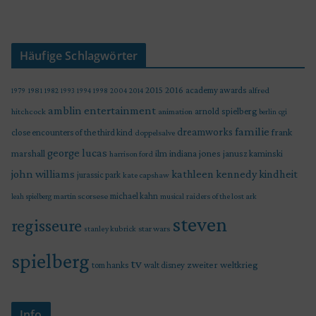
Häufige Schlagwörter
2015
2016
academy awards
alfred
1979
1981
1982
1993
1994
1998
2004
2014
amblin entertainment
arnold spielberg
hitchcock
animation
berlin
cgi
familie
dreamworks
frank
close encounters of the third kind
doppelsalve
george lucas
marshall
indiana jones
ilm
janusz kaminski
harrison ford
john williams
kindheit
kathleen kennedy
jurassic park
kate capshaw
martin scorsese
michael kahn
raiders of the lost ark
leah spielberg
musical
steven
regisseure
star wars
stanley kubrick
spielberg
tv
zweiter weltkrieg
tom hanks
walt disney
Info