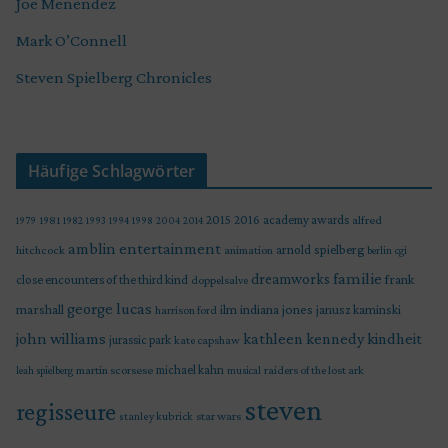
Joe Menendez
Mark O’Connell
Steven Spielberg Chronicles
Häufige Schlagwörter
2015
2016
academy awards
alfred
1979
1981
1982
1993
1994
1998
2004
2014
amblin entertainment
arnold spielberg
hitchcock
animation
berlin
cgi
familie
dreamworks
frank
close encounters of the third kind
doppelsalve
george lucas
marshall
indiana jones
ilm
janusz kaminski
harrison ford
john williams
kindheit
kathleen kennedy
jurassic park
kate capshaw
martin scorsese
michael kahn
raiders of the lost ark
leah spielberg
musical
steven
regisseure
star wars
stanley kubrick