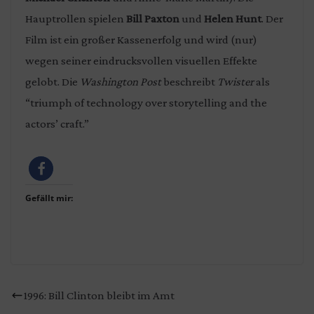
Hauptrollen spielen
Bill Paxton
und
Helen Hunt
. Der
Film ist ein großer Kassenerfolg und wird (nur)
wegen seiner eindrucksvollen visuellen Effekte
gelobt. Die
Washington Post
beschreibt
Twister
als
“triumph of technology over storytelling and the
actors’ craft.”
Gefällt mir:
1996: Bill Clinton bleibt im Amt