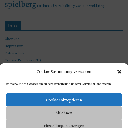
spielberg
tv
zweiter weltkrieg
tom hanks
walt disney
Info
Über uns
Impressum
Datenschutz
Cookie-Richtlinie (EU)
Cookie-Zustimmung verwalten
Wir verwenden Cookies, um unsere Website und unseren Service zu optimieren.
Cookies akzeptieren
Ablehnen
Copyright © 2026
STEVEN SPIELBERG CHRONIKEN
. Präsentiert von
Einstellungen anzeigen