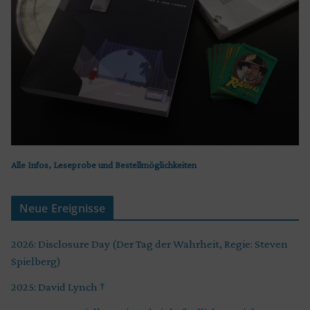
Alle Infos, Leseprobe und Bestellmöglichkeiten
Neue Ereignisse
2026: Disclosure Day (Der Tag der Wahrheit, Regie: Steven
Spielberg)
2025: David Lynch †