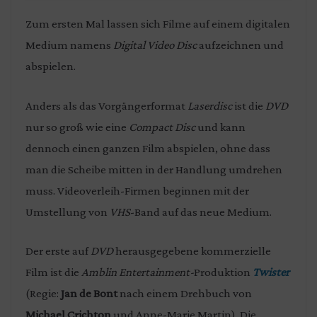
Zum ersten Mal lassen sich Filme auf einem digitalen
Medium namens
Digital Video Disc
aufzeichnen und
abspielen.
Anders als das Vorgängerformat
Laserdisc
ist die
DVD
nur so groß wie eine
Compact Disc
und kann
dennoch einen ganzen Film abspielen, ohne dass
man die Scheibe mitten in der Handlung umdrehen
muss.
Videoverleih-Firmen beginnen mit der
Umstellung von
VHS
-Band auf das neue Medium.
Der erste auf
DVD
herausgegebene kommerzielle
Film ist die
Amblin Entertainment-
Produktion
Twister
(Regie:
Jan de Bont
nach einem Drehbuch von
Michael Crichton
und Anne-Marie Martin). Die