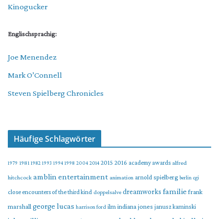
Kinogucker
Englischsprachig:
Joe Menendez
Mark O’Connell
Steven Spielberg Chronicles
Häufige Schlagwörter
2015
2016
academy awards
alfred
1979
1981
1982
1993
1994
1998
2004
2014
amblin entertainment
arnold spielberg
hitchcock
animation
berlin
cgi
familie
dreamworks
frank
close encounters of the third kind
doppelsalve
george lucas
marshall
indiana jones
ilm
janusz kaminski
harrison ford