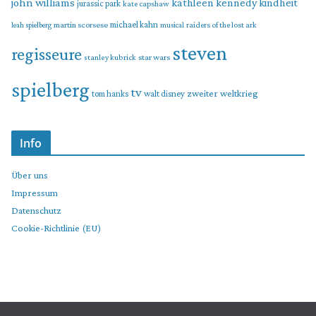
john williams
kindheit
kathleen kennedy
jurassic park
kate capshaw
martin scorsese
michael kahn
raiders of the lost ark
leah spielberg
musical
steven
regisseure
star wars
stanley kubrick
spielberg
tv
zweiter weltkrieg
tom hanks
walt disney
Info
Über uns
Impressum
Datenschutz
Cookie-Richtlinie (EU)