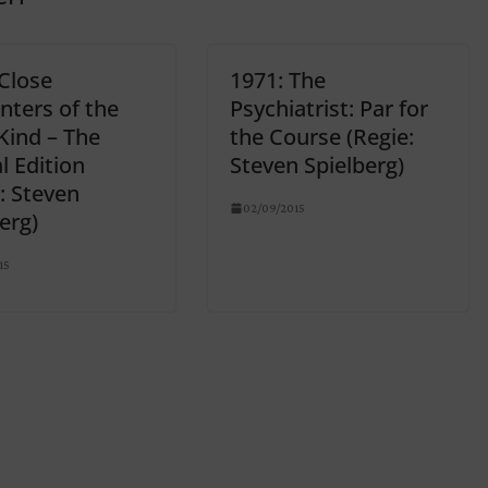
Close
1971: The
nters of the
Psychiatrist: Par for
Kind – The
the Course (Regie:
l Edition
Steven Spielberg)
: Steven
02/09/2015
erg)
15