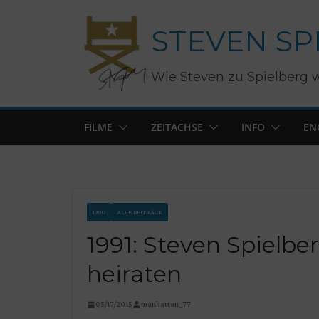
Zum
STEVEN SP
Inhalt
springen
Wie Steven zu Spielberg 
FILME
ZEITACHSE
INFO
EN
1990
ALLE BEITRÄGE
1991: Steven Spielb
heiraten
05/17/2015
manhattan_77