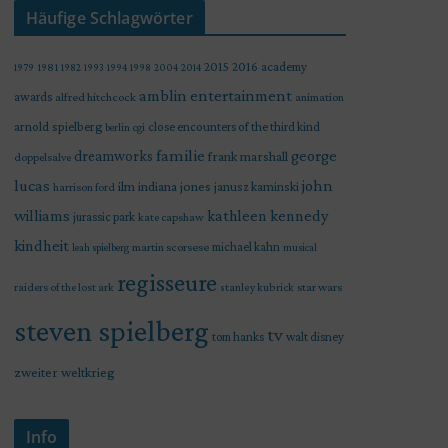
Häufige Schlagwörter
2015
2016
academy
1979
1981
1982
1993
1994
1998
2004
2014
amblin entertainment
awards
alfred hitchcock
animation
arnold spielberg
close encounters of the third kind
berlin
cgi
familie
george
dreamworks
frank marshall
doppelsalve
lucas
john
indiana jones
ilm
janusz kaminski
harrison ford
williams
kathleen kennedy
jurassic park
kate capshaw
kindheit
martin scorsese
michael kahn
leah spielberg
musical
regisseure
raiders of the lost ark
star wars
stanley kubrick
steven spielberg
tv
tom hanks
walt disney
zweiter weltkrieg
Info