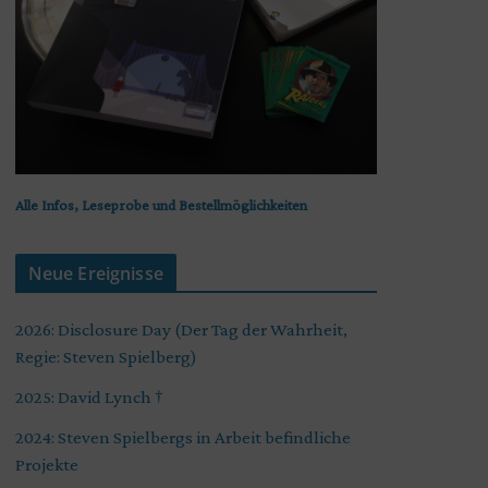
Alle Infos, Leseprobe und Bestellmöglichkeiten
Neue Ereignisse
2026: Disclosure Day (Der Tag der Wahrheit,
Regie: Steven Spielberg)
2025: David Lynch †
2024: Steven Spielbergs in Arbeit befindliche
Projekte