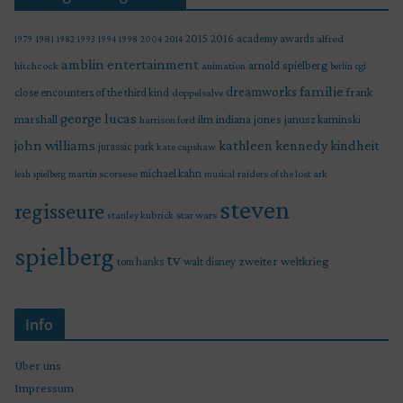
2015
2016
academy awards
alfred
1979
1981
1982
1993
1994
1998
2004
2014
amblin entertainment
arnold spielberg
hitchcock
animation
berlin
cgi
familie
dreamworks
frank
close encounters of the third kind
doppelsalve
george lucas
marshall
indiana jones
ilm
janusz kaminski
harrison ford
john williams
kindheit
kathleen kennedy
jurassic park
kate capshaw
martin scorsese
michael kahn
raiders of the lost ark
leah spielberg
musical
steven
regisseure
star wars
stanley kubrick
spielberg
tv
zweiter weltkrieg
tom hanks
walt disney
Info
Über uns
Impressum