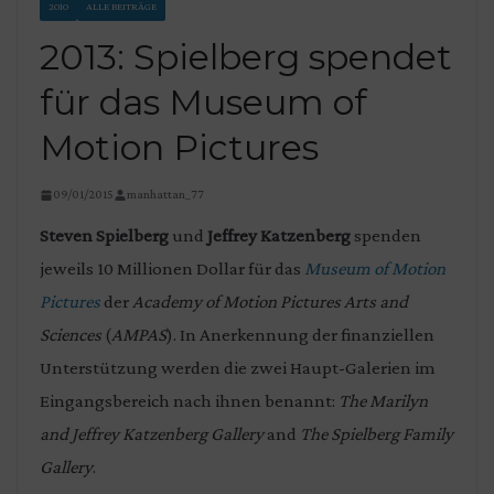
2010
ALLE BEITRÄGE
2013: Spielberg spendet
für das Museum of
Motion Pictures
09/01/2015
manhattan_77
Steven Spielberg
und
Jeffrey Katzenberg
spenden
jeweils 10 Millionen Dollar für das
Museum of Motion
Pictures
der
Academy of Motion Pictures Arts and
Sciences
(
AMPAS
). In Anerkennung der finanziellen
Unterstützung werden die zwei Haupt-Galerien im
Eingangsbereich nach ihnen benannt:
The Marilyn
and Jeffrey Katzenberg Gallery
and
The Spielberg Family
Gallery
.