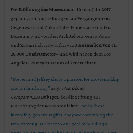
Die
Eröffnung des Museums
ist für das Jahr
2017
geplant, mit Ausstellungen zur Vergangenheit,
Gegenwart und Zukunft des Filmemachens. Das
Museum wird von den Architekten Renzo Piano
und Zoltan Pali entworfen – mit
Ausmaßen von ca.
28.000 Quadratmeter
– und wird neben dem Los
Angeles County Museum of Art errichtet.
“Steven and Jeffrey share a passion for moviemaking
and philanthropy,”
sagt
Walt Disney
Company
CEO
Bob Iger
, der die Stiftung zur
Einrichtung des Museums leitet.
“With these
incredibly generous gifts, they are combining the
two, moving us closer to our goal of building a
museum to preserve the history of motion pictures