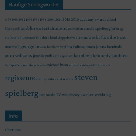
Häufige Schlagwörter
2015
2016
academy awards
alfred
1979
1981
1982
1993
1994
1998
2004
2014
amblin entertainment
arnold spielberg
hitchcock
animation
berlin
cgi
familie
dreamworks
frank
close encounters of the third kind
doppelsalve
george lucas
marshall
indiana jones
ilm
janusz kaminski
harrison ford
john williams
kindheit
kathleen kennedy
jurassic park
kate capshaw
martin scorsese
michael kahn
raiders of the lost ark
leah spielberg
musical
steven
regisseure
star wars
stanley kubrick
spielberg
tv
zweiter weltkrieg
tom hanks
walt disney
Info
Über uns