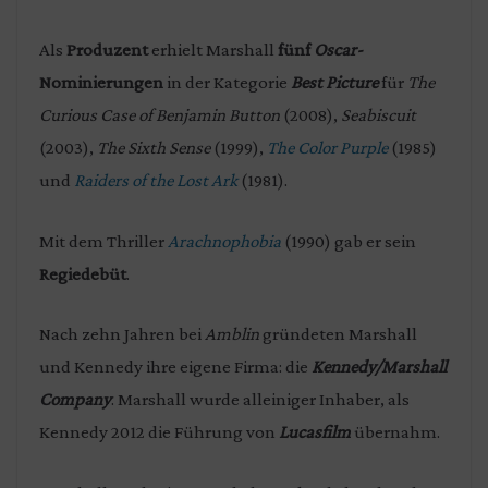
Als
Produzent
erhielt Marshall
fünf
Oscar-
Nominierungen
in der Kategorie
Best Picture
für
The
Curious Case of Benjamin Button
(2008),
Seabiscuit
(2003),
The Sixth Sense
(1999),
The Color Purple
(1985)
und
Raiders of the Lost Ark
(1981).
Mit dem Thriller
Arachnophobia
(1990) gab er sein
Regiedebüt
.
Nach zehn Jahren bei
Amblin
gründeten Marshall
und Kennedy ihre eigene Firma: die
Kennedy/Marshall
Company
. Marshall wurde alleiniger Inhaber, als
Kennedy 2012 die Führung von
Lucasfilm
übernahm.