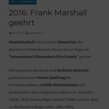
2010
ALLE BEITRÄGE
2016: Frank Marshall
geehrt
03/24/2016
manhattan_77
Frank Marshall
wird auf der
CinemaCon
, der
jährlichen Filmindustrie-Messe in Las Vegas als
“International Filmmaker of the Decade
“ geehrt.
1981 gründete Marshall und
Kathleen Kennedy
gemeinsam mit
Steven Spielberg
die
Produktionsfirma
Amblin Entertainment
und
produzierte viele erfolgreiche Filme wie
Gremlins
(1984),
Who Framed Roger Rabbit?
(1988) und die
Back
to the Future-
Trilogie (1985, 1989, 1990).