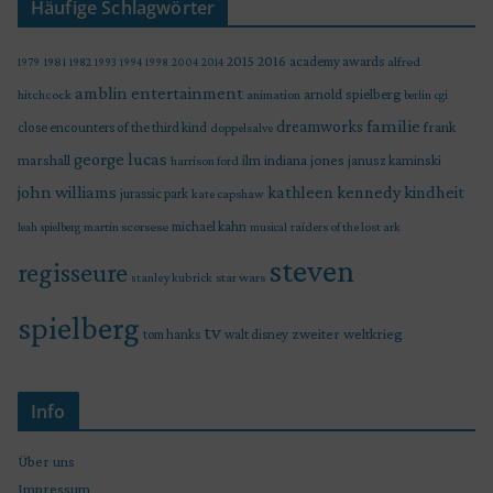
Häufige Schlagwörter
2015
2016
academy awards
alfred
1979
1981
1982
1993
1994
1998
2004
2014
amblin entertainment
arnold spielberg
hitchcock
animation
berlin
cgi
familie
dreamworks
frank
close encounters of the third kind
doppelsalve
george lucas
marshall
indiana jones
ilm
janusz kaminski
harrison ford
john williams
kindheit
kathleen kennedy
jurassic park
kate capshaw
martin scorsese
michael kahn
raiders of the lost ark
leah spielberg
musical
steven
regisseure
star wars
stanley kubrick
spielberg
tv
zweiter weltkrieg
tom hanks
walt disney
Info
Über uns
Impressum