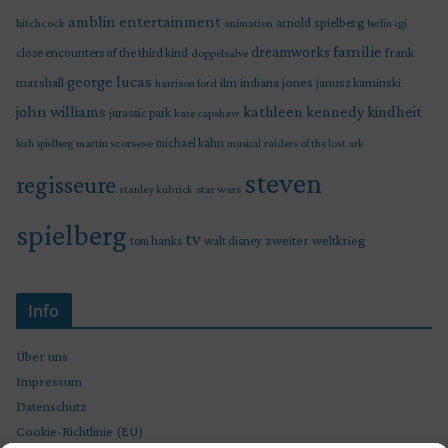
amblin entertainment
arnold spielberg
hitchcock
animation
berlin
cgi
familie
dreamworks
frank
close encounters of the third kind
doppelsalve
george lucas
marshall
indiana jones
ilm
janusz kaminski
harrison ford
john williams
kindheit
kathleen kennedy
jurassic park
kate capshaw
martin scorsese
michael kahn
raiders of the lost ark
leah spielberg
musical
steven
regisseure
star wars
stanley kubrick
spielberg
tv
zweiter weltkrieg
tom hanks
walt disney
Info
Über uns
Impressum
Datenschutz
Cookie-Richtlinie (EU)