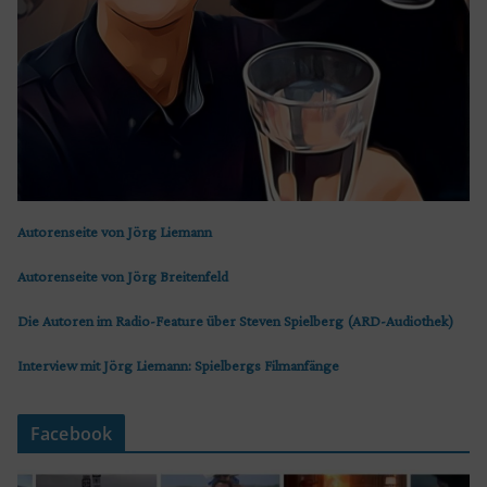
Autorenseite von Jörg Liemann
Autorenseite von Jörg Breitenfeld
Die Autoren im Radio-Feature über Steven Spielberg (ARD-Audiothek)
Interview mit Jörg Liemann: Spielbergs Filmanfänge
Facebook