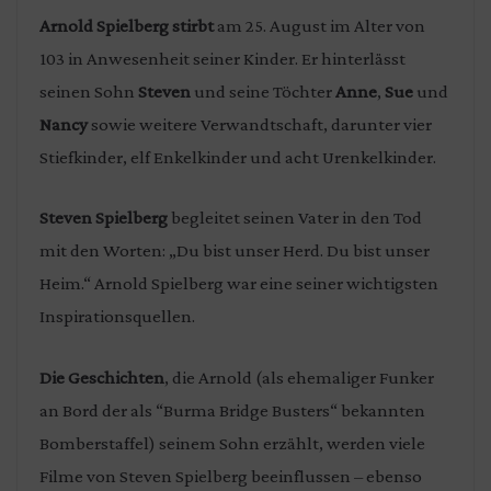
Arnold Spielberg stirbt
am 25. August im Alter von
103 in Anwesenheit seiner Kinder. Er hinterlässt
seinen Sohn
Steven
und seine Töchter
Anne
,
Sue
und
Nancy
sowie weitere Verwandtschaft, darunter vier
Stiefkinder, elf Enkelkinder und acht Urenkelkinder.
Steven Spielberg
begleitet seinen Vater in den Tod
mit den Worten: „Du bist unser Herd. Du bist unser
Heim.“ Arnold Spielberg war eine seiner wichtigsten
Inspirationsquellen.
Die Geschichten
, die Arnold (als ehemaliger Funker
an Bord der als “Burma Bridge Busters“ bekannten
Bomberstaffel) seinem Sohn erzählt, werden viele
Filme von Steven Spielberg beeinflussen – ebenso