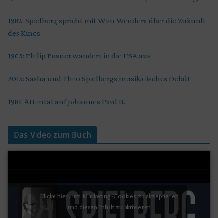
1982: Spielberg spricht mit Wim Wenders über die Zukunft
des Kinos
1905: Philip Posner wandert in die USA aus
2015: Sasha und Theo Spielbergs musikalisches Debüt
1981: Attentat auf Johannes Paul II.
Das Video zum Buch
Klicke hier, um Marketing-Cookies zu akzeptieren
und diesen Inhalt zu aktivieren