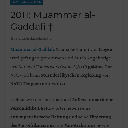
2010
ALLE BEITRÄGE
2011: Muammar al-
Gaddafi †
08/27/2015
manhattan_77
Muammar al-Gaddafi
, Staatsoberhaupt von
Libyen
wird gefangen genommen und durch Angehörige
des
National Transitional Council
(
NTC
)
getötet
. Der
NTC
wird beim
Sturz der libyschen Regierung
von
NATO-Truppen
unterstützt.
Gaddafi war eine international
äußerst umstrittene
Persönlichkeit
. Befürworter heben seine
antiimperialistische Haltung
und seine
Förderung
des Pan-Afrikanismus
und
Pan-Arabismus
hervor.