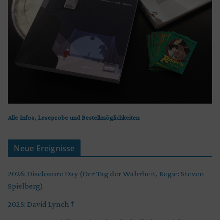
Alle Infos, Leseprobe und Bestellmöglichkeiten
Neue Ereignisse
2026: Disclosure Day (Der Tag der Wahrheit, Regie: Steven
Spielberg)
2025: David Lynch †