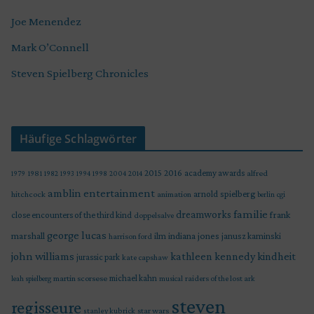
Joe Menendez
Mark O’Connell
Steven Spielberg Chronicles
Häufige Schlagwörter
2015
2016
academy awards
alfred
1979
1981
1982
1993
1994
1998
2004
2014
amblin entertainment
arnold spielberg
hitchcock
animation
berlin
cgi
familie
dreamworks
frank
close encounters of the third kind
doppelsalve
george lucas
marshall
indiana jones
ilm
janusz kaminski
harrison ford
john williams
kindheit
kathleen kennedy
jurassic park
kate capshaw
martin scorsese
michael kahn
raiders of the lost ark
leah spielberg
musical
steven
regisseure
star wars
stanley kubrick