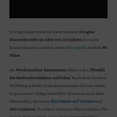
Der legendäre britische Kameramann
Douglas
Slocombe stirbt im Alter von 103 Jahren
in einem
Krankenhaus in London. Seine
Filmografie
enthält
80
Filme
.
Als
Wochenschau-Kameraman
filmt er den
Überfall
der Nationalsozialisten auf Polen
. Nach dem Zweiten
Weltkrieg arbeitet er als Kameramann für eine Reihe
so genannter
Ealing
-Komödien (benannt nach dem
Filmstudio), darunter
Kind Hearts and Coronets
mit
Alec Guinness
. Zu seinen weiteren Filmen zählen
The
Lion in Winter
(1968),
Jesus Christ Superstar
(1973),