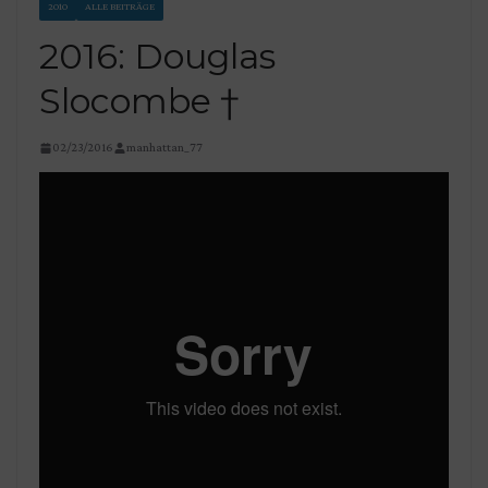
2010
ALLE BEITRÄGE
2016: Douglas
Slocombe †
02/23/2016
manhattan_77