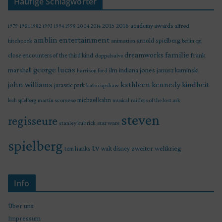
Häufige Schlagwörter
2015
2016
academy awards
alfred
1979
1981
1982
1993
1994
1998
2004
2014
amblin entertainment
arnold spielberg
hitchcock
animation
berlin
cgi
familie
dreamworks
frank
close encounters of the third kind
doppelsalve
george lucas
marshall
indiana jones
ilm
janusz kaminski
harrison ford
john williams
kindheit
kathleen kennedy
jurassic park
kate capshaw
martin scorsese
michael kahn
raiders of the lost ark
leah spielberg
musical
steven
regisseure
star wars
stanley kubrick
spielberg
tv
zweiter weltkrieg
tom hanks
walt disney
Info
Über uns
Impressum