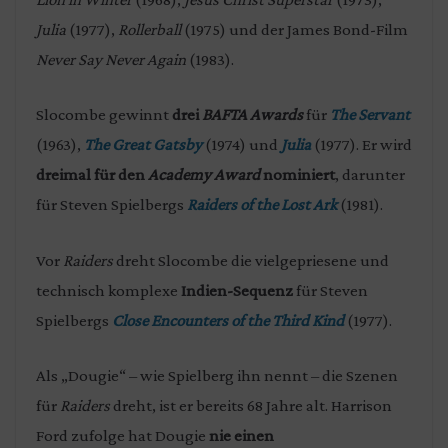
Julia
(1977),
Rollerball
(1975) und der James Bond-Film
Never Say Never Again
(1983).
Slocombe gewinnt
drei
BAFTA
Awards
für
The Servant
(1963),
The Great Gatsby
(1974) und
Julia
(1977). Er wird
dreimal für den
Academy Award
nominiert
, darunter
für Steven Spielbergs
Raiders of the Lost Ark
(1981).
Vor
Raiders
dreht Slocombe die vielgepriesene und
technisch komplexe
Indien-Sequenz
für Steven
Spielbergs
Close Encounters of the Third Kind
(1977).
Als „Dougie“ – wie Spielberg ihn nennt – die Szenen
für
Raiders
dreht, ist er bereits 68 Jahre alt. Harrison
Ford zufolge hat Dougie
nie einen