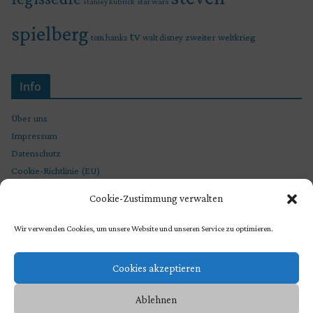
star wars
stanley kubrick
spielberg
tv
zweiter weltkrieg
tom hanks
walt disney
Info
Über uns
Impressum
Datenschutz
Cookie-Richtlinie (EU)
Cookie-Zustimmung verwalten
Wir verwenden Cookies, um unsere Website und unseren Service zu optimieren.
Cookies akzeptieren
Ablehnen