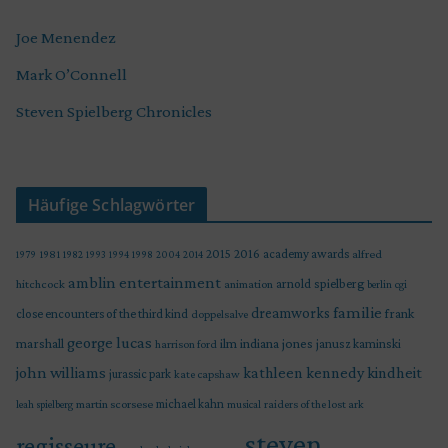
Joe Menendez
Mark O’Connell
Steven Spielberg Chronicles
Häufige Schlagwörter
2015
2016
academy awards
alfred
1979
1981
1982
1993
1994
1998
2004
2014
amblin entertainment
arnold spielberg
hitchcock
animation
berlin
cgi
familie
dreamworks
frank
close encounters of the third kind
doppelsalve
george lucas
marshall
indiana jones
ilm
janusz kaminski
harrison ford
john williams
kindheit
kathleen kennedy
jurassic park
kate capshaw
martin scorsese
michael kahn
raiders of the lost ark
leah spielberg
musical
steven
regisseure