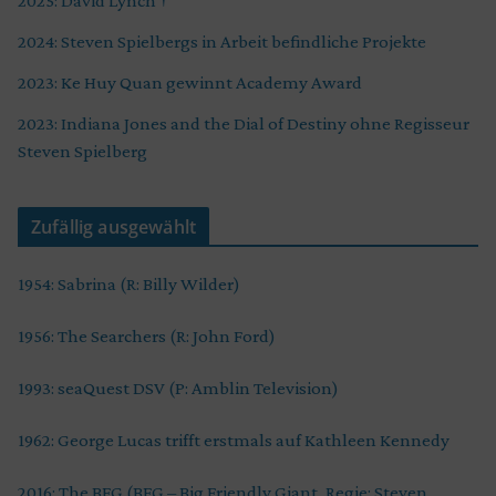
2025: David Lynch †
2024: Steven Spielbergs in Arbeit befindliche Projekte
2023: Ke Huy Quan gewinnt Academy Award
2023: Indiana Jones and the Dial of Destiny ohne Regisseur
Steven Spielberg
Zufällig ausgewählt
1954: Sabrina (R: Billy Wilder)
1956: The Searchers (R: John Ford)
1993: seaQuest DSV (P: Amblin Television)
1962: George Lucas trifft erstmals auf Kathleen Kennedy
2016: The BFG (BFG – Big Friendly Giant, Regie: Steven