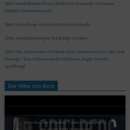
1992: Frank Marshall und Kathleen Kennedy verlassen
Amblin Entertainment
1996: Gründung von DreamWorks Records
2016: Auszeichnungen für Bridge of Spies
2011: The Adventures of Tintin (Die Abenteuer von Tim und
Struppi – Das Geheimnis der Einhorn, Regie: Steven
Spielberg)
Das Video zum Buch
Klicke hier, um Marketing-Cookies zu akzeptieren
und diesen Inhalt zu aktivieren