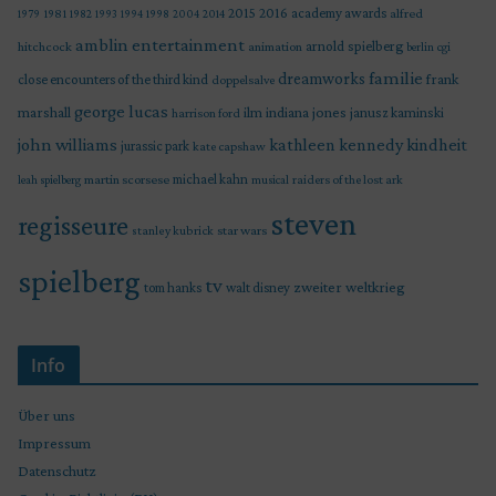
2015
2016
academy awards
alfred
1979
1981
1982
1993
1994
1998
2004
2014
amblin entertainment
arnold spielberg
hitchcock
animation
berlin
cgi
familie
dreamworks
frank
close encounters of the third kind
doppelsalve
george lucas
marshall
indiana jones
ilm
janusz kaminski
harrison ford
john williams
kindheit
kathleen kennedy
jurassic park
kate capshaw
martin scorsese
michael kahn
raiders of the lost ark
leah spielberg
musical
steven
regisseure
star wars
stanley kubrick
spielberg
tv
zweiter weltkrieg
tom hanks
walt disney
Info
Über uns
Impressum
Datenschutz