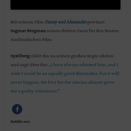
Mit seinem Film
Fanny and Alexander
gewinnt
Ingmar Bergman
seinen dritten Oscar für den Besten
Ausländischen Film.
Spielberg
zählt ihn zu seinen großen Regie-Idolen
und sagt über ihn: „
I have always admired him, and I
wish I could be an equally good filmmaker, but it will
never happen. His love for the cinema almost gives
me a guilty conscience.
”
Gefällt mir: