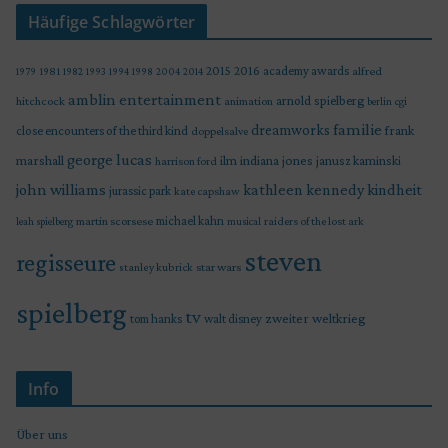
Häufige Schlagwörter
2015
2016
academy awards
alfred
1979
1981
1982
1993
1994
1998
2004
2014
amblin entertainment
arnold spielberg
hitchcock
animation
berlin
cgi
familie
dreamworks
frank
close encounters of the third kind
doppelsalve
george lucas
marshall
indiana jones
ilm
janusz kaminski
harrison ford
john williams
kindheit
kathleen kennedy
jurassic park
kate capshaw
martin scorsese
michael kahn
raiders of the lost ark
leah spielberg
musical
steven
regisseure
star wars
stanley kubrick
spielberg
tv
zweiter weltkrieg
tom hanks
walt disney
Info
Über uns