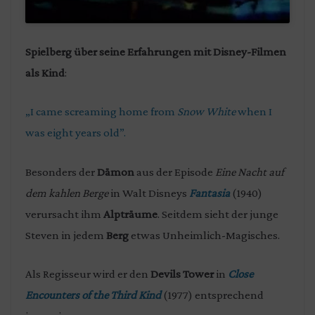
Spielberg über seine Erfahrungen mit Disney-Filmen
als Kind
:
„I came screaming home from
Snow White
when I
was eight years old”.
Besonders der
Dämon
aus der Episode
Eine Nacht auf
dem kahlen Berge
in Walt Disneys
Fantasia
(1940)
verursacht ihm
Alpträume
. Seitdem sieht der junge
Steven in jedem
Berg
etwas Unheimlich-Magisches.
Als Regisseur wird er den
Devils Tower
in
Close
Encounters of the Third Kind
(1977) entsprechend