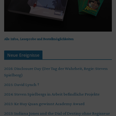
Alle Infos, Leseprobe und Bestellmöglichkeiten
Neue Ereignisse
2026: Disclosure Day (Der Tag der Wahrheit, Regie: Steven
Spielberg)
2025: David Lynch †
2024: Steven Spielbergs in Arbeit befindliche Projekte
2023: Ke Huy Quan gewinnt Academy Award
2023: Indiana Jones and the Dial of Destiny ohne Regisseur