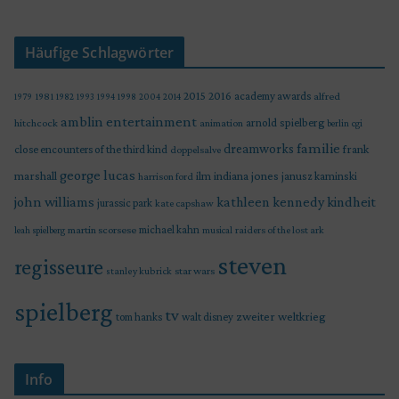
Häufige Schlagwörter
2015
2016
academy awards
alfred
1979
1981
1982
1993
1994
1998
2004
2014
amblin entertainment
arnold spielberg
hitchcock
animation
berlin
cgi
familie
dreamworks
frank
close encounters of the third kind
doppelsalve
george lucas
marshall
indiana jones
ilm
janusz kaminski
harrison ford
john williams
kindheit
kathleen kennedy
jurassic park
kate capshaw
martin scorsese
michael kahn
raiders of the lost ark
leah spielberg
musical
steven
regisseure
star wars
stanley kubrick
spielberg
tv
zweiter weltkrieg
tom hanks
walt disney
Info