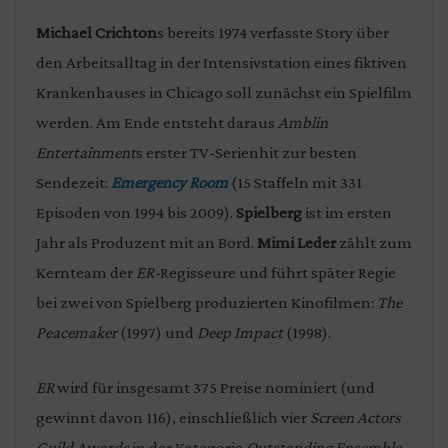
Michael Crichton
s bereits 1974 verfasste Story über
den Arbeitsalltag in der Intensivstation eines fiktiven
Krankenhauses in Chicago soll zunächst ein Spielfilm
werden. Am Ende entsteht daraus
Amblin
Entertainment
s erster TV-Serienhit zur besten
Sendezeit:
Emergency Room
(15 Staffeln mit 331
Episoden von 1994 bis 2009).
Spielberg
ist im ersten
Jahr als Produzent mit an Bord.
Mimi Leder
zählt zum
Kernteam der
ER-
Regisseure und führt später Regie
bei zwei von Spielberg produzierten Kinofilmen:
The
Peacemaker
(1997) und
Deep Impact
(1998).
ER
wird für insgesamt 375 Preise nominiert (und
gewinnt davon 116), einschließlich vier
Screen Actors
Guild Awards
in der Kategorie
Outstanding Ensemble