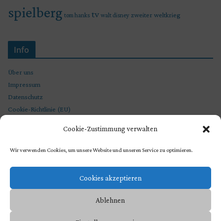
spielberg
tv
zweiter weltkrieg
tom hanks
walt disney
Info
Über uns
Impressum
Datenschutz
Cookie-Richtlinie (EU)
Cookie-Zustimmung verwalten
Wir verwenden Cookies, um unsere Website und unseren Service zu optimieren.
Cookies akzeptieren
Ablehnen
Copyright © 2026
STEVEN SPIELBERG CHRONIKEN
. Präsentiert von