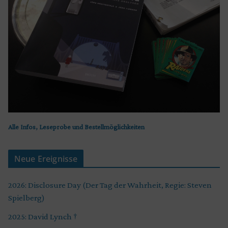
Alle Infos, Leseprobe und Bestellmöglichkeiten
Neue Ereignisse
2026: Disclosure Day (Der Tag der Wahrheit, Regie: Steven
Spielberg)
2025: David Lynch †