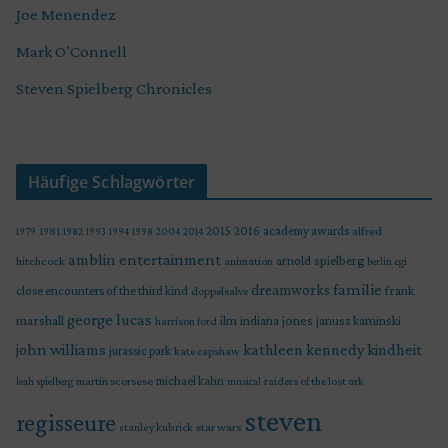
Joe Menendez
Mark O’Connell
Steven Spielberg Chronicles
Häufige Schlagwörter
2015
2016
academy awards
alfred
1979
1981
1982
1993
1994
1998
2004
2014
amblin entertainment
arnold spielberg
hitchcock
animation
berlin
cgi
familie
dreamworks
frank
close encounters of the third kind
doppelsalve
george lucas
marshall
indiana jones
ilm
janusz kaminski
harrison ford
john williams
kindheit
kathleen kennedy
jurassic park
kate capshaw
martin scorsese
michael kahn
raiders of the lost ark
leah spielberg
musical
steven
regisseure
star wars
stanley kubrick