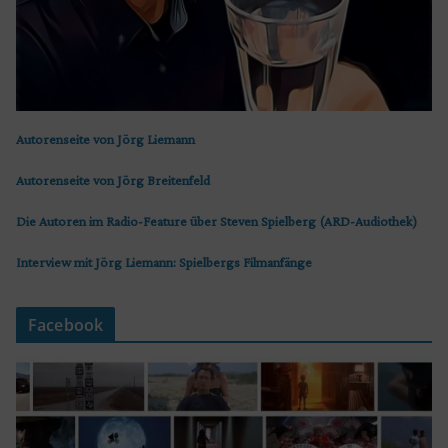
Autorenseite von Jörg Liemann
Autorenseite von Jörg Breitenfeld
Die Autoren im Radio-Feature über Steven Spielberg (ARD-Audiothek)
Interview mit Jörg Liemann: Spielbergs Filmanfänge
Facebook