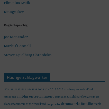
Film plus Kritik
Kinogucker
Englischsprachig:
Joe Menendez
Mark O’Connell
Steven Spielberg Chronicles
Häufige Schlagwörter
2015
2016
academy awards
alfred
1979
1981
1982
1993
1994
1998
2004
2014
amblin entertainment
arnold spielberg
hitchcock
animation
berlin
cgi
familie
dreamworks
frank
close encounters of the third kind
doppelsalve