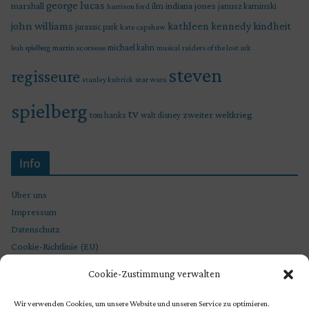
george lucas
marshall
indiana jones
ilm
janusz kaminski
harrison ford
john williams
kindheit
kathleen kennedy
jurassic park
kate capshaw
martin scorsese
michael kahn
raiders of the lost ark
leah spielberg
musical
steven
regisseure
star wars
stanley kubrick
spielberg
tv
zweiter weltkrieg
tom hanks
walt disney
Info
Über uns
Impressum
Datenschutz
Cookie-Richtlinie (EU)
Cookie-Zustimmung verwalten
Wir verwenden Cookies, um unsere Website und unseren Service zu optimieren.