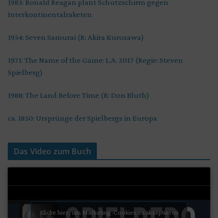
1983: Ronald Reagan plant Schutzschirm gegen
Interkontinentalraketen
1954: Seven Samurai (R: Akira Kurosawa)
1971: The Name of the Game: L.A. 2017 (Regie: Steven
Spielberg)
1988: The Land Before Time (R: Don Bluth)
ca. 1850: Ursprünge der Spielbergs in Europa
Das Video zum Buch
Klicke hier, um Marketing-Cookies zu akzeptieren