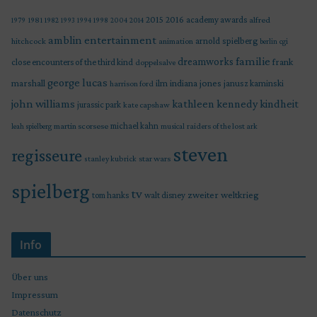
2015
2016
academy awards
alfred
1979
1981
1982
1993
1994
1998
2004
2014
amblin entertainment
arnold spielberg
hitchcock
animation
berlin
cgi
familie
dreamworks
frank
close encounters of the third kind
doppelsalve
george lucas
marshall
indiana jones
ilm
janusz kaminski
harrison ford
john williams
kindheit
kathleen kennedy
jurassic park
kate capshaw
martin scorsese
michael kahn
raiders of the lost ark
leah spielberg
musical
steven
regisseure
star wars
stanley kubrick
spielberg
tv
zweiter weltkrieg
tom hanks
walt disney
Info
Über uns
Impressum
Datenschutz