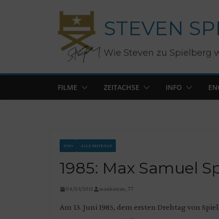
Zum
STEVEN SP
Inhalt
springen
Wie Steven zu Spielberg 
FILME
ZEITACHSE
INFO
EN
1980
ALLE BEITRÄGE
1985: Max Samuel Sp
04/03/2015
manhattan_77
Am 13. Juni 1985, dem ersten Drehtag von Spi