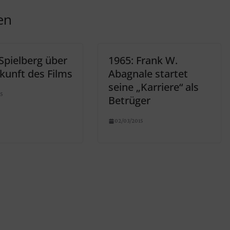
en
Spielberg über
1965: Frank W.
kunft des Films
Abagnale startet
seine „Karriere“ als
15
Betrüger
02/03/2015