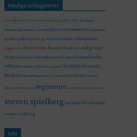
Häufige Schlagwörter
2015
2016
academy
1979
1981
1982
1993
1994
1998
2004
2014
amblin entertainment
awards
alfred hitchcock
animation
arnold spielberg
close encounters of the third kind
berlin
cgi
familie
george
dreamworks
frank marshall
doppelsalve
lucas
john
indiana jones
ilm
janusz kaminski
harrison ford
williams
kathleen kennedy
jurassic park
kate capshaw
kindheit
martin scorsese
michael kahn
leah spielberg
musical
regisseure
raiders of the lost ark
star wars
stanley kubrick
steven spielberg
tv
tom hanks
walt disney
zweiter weltkrieg
Info