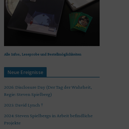
Alle Infos, Leseprobe und Bestellmöglichkeiten
Neue Ereignisse
2026: Disclosure Day (Der Tag der Wahrheit,
Regie: Steven Spielberg)
2025: David Lynch †
2024: Steven Spielbergs in Arbeit befindliche
Projekte