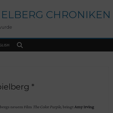
IELBERG CHRONIKEN
wurde
GLISH
ielberg *
elbergs neuem Film
The Color Purple,
bringt
Amy Irving