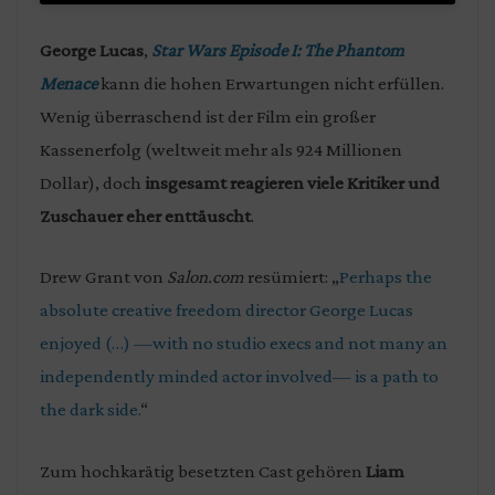
George Lucas
‚
Star Wars Episode I: The Phantom
Menace
kann die hohen Erwartungen nicht erfüllen.
Wenig überraschend ist der Film ein großer
Kassenerfolg (weltweit mehr als 924 Millionen
Dollar), doch
insgesamt reagieren viele Kritiker und
Zuschauer eher enttäuscht
.
Drew Grant von
Salon.com
resümiert: „
Perhaps the
absolute creative freedom director George Lucas
enjoyed (…) —with no studio execs and not many an
independently minded actor involved— is a path to
the dark side.
“
Zum hochkarätig besetzten Cast gehören
Liam