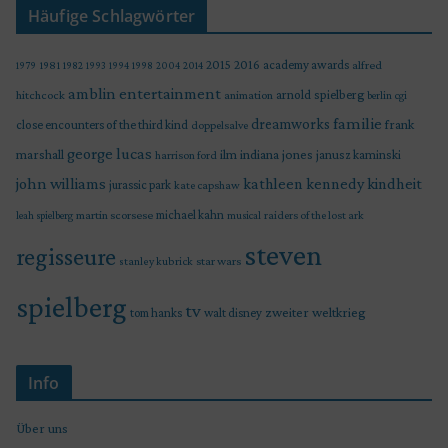
Häufige Schlagwörter
2015
2016
academy awards
alfred
1979
1981
1982
1993
1994
1998
2004
2014
amblin entertainment
arnold spielberg
hitchcock
animation
berlin
cgi
familie
dreamworks
frank
close encounters of the third kind
doppelsalve
george lucas
marshall
indiana jones
ilm
janusz kaminski
harrison ford
john williams
kindheit
kathleen kennedy
jurassic park
kate capshaw
martin scorsese
michael kahn
raiders of the lost ark
leah spielberg
musical
steven
regisseure
star wars
stanley kubrick
spielberg
tv
zweiter weltkrieg
tom hanks
walt disney
Info
Über uns