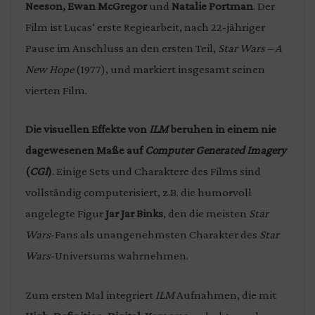
Neeson, Ewan McGregor
und
Natalie Portman
. Der
Film ist Lucas‘ erste Regiearbeit, nach 22-jähriger
Pause im Anschluss an den ersten Teil,
Star Wars – A
New Hope
(1977), und markiert insgesamt seinen
vierten Film.
Die visuellen Effekte von
ILM
beruhen in einem nie
dagewesenen Maße auf
Computer Generated Imagery
(
CGI
)
. Einige Sets und Charaktere des Films sind
vollständig computerisiert, z.B. die humorvoll
angelegte Figur
Jar Jar Binks
, den die meisten
Star
Wars
-Fans als unangenehmsten Charakter des
Star
Wars
-Universums wahrnehmen.
Zum ersten Mal integriert
ILM
Aufnahmen, die mit