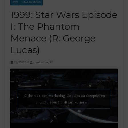
1990
ALLE BEITRÄGE
1999: Star Wars Episode
I: The Phantom
Menace (R: George
Lucas)
07/29/2015
manhattan_77
Klicke hier, um Marketing-Cookies zu akzeptieren
und diesen Inhalt zu aktivieren