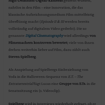
High-Definition-Digital-Kameras
gedreht wurden,
nahtlos in den Film – eine Innovation, die das
klassische Aufzeichnungsmedium Film mittelfristig
überflüssig macht (
Episode II & III
werden bereits
vollständig auf digitalem Video gedreht). Die so
genannte
Digital Cinematography
wird allerdings
von
Filmemachern kontrovers bewertet
; viele von ihnen
drehen weiterhin lieber auf Film, dazu zählt auch
Steven Spielberg
.
Als Anspielung auf Spielbergs Einbeziehung von
Yoda in die Halloween-Sequenz von
E.T. – The
Extraterrestrial
fügt Lucas eine
Gruppe von E.Ts.
in die
Senatssitzung ein (s. Videoclip).
Spielberg
wird in Interviews wiederholt gefragt, ob er