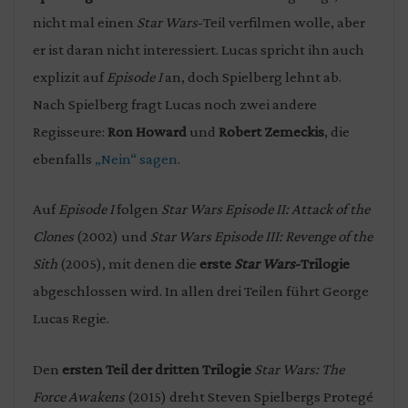
nicht mal einen
Star Wars
-Teil verfilmen wolle, aber
er ist daran nicht interessiert. Lucas spricht ihn auch
explizit auf
Episode I
an, doch Spielberg lehnt ab.
Nach Spielberg fragt Lucas noch zwei andere
Regisseure:
Ron Howard
und
Robert Zemeckis
, die
ebenfalls
„Nein“ sagen
.
Auf
Episode I
folgen
Star Wars Episode II: Attack of the
Clones
(2002) und
Star Wars Episode III: Revenge of the
Sith
(2005), mit denen die
erste
Star Wars
-Trilogie
abgeschlossen wird. In allen drei Teilen führt George
Lucas Regie.
Den
ersten Teil der dritten Trilogie
Star Wars: The
Force Awakens
(2015) dreht Steven Spielbergs Protegé