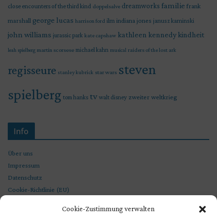
familie
dreamworks
frank
close encounters of the third kind
doppelsalve
george lucas
marshall
indiana jones
ilm
janusz kaminski
harrison ford
john williams
kindheit
kathleen kennedy
jurassic park
kate capshaw
martin scorsese
michael kahn
raiders of the lost ark
leah spielberg
musical
steven
regisseure
star wars
stanley kubrick
spielberg
tv
zweiter weltkrieg
tom hanks
walt disney
Info
Über uns
Impressum
Datenschutz
Cookie-Richtlinie (EU)
Cookie-Zustimmung verwalten