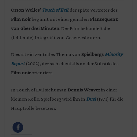
Orson
Welles’
Touch of Evil
: der späte Vertreter des
Film noir
beginnt mit einer genialen
Plansequenz
von über drei Minuten
. Der Film behandelt die
(fehlende) Integrität von Gesetzeshütern.
Dies ist ein zentrales Thema von
Spielbergs
Minority
Report
(2002), der sich ebenfalls an der Stilistik des
Film noir
orientiert.
In Touch of Evil sieht man
Dennis Weaver
in einer
kleinen Rolle. Spielberg wird ihn in
Duel
(1971) für die
Hauptrolle besetzen.