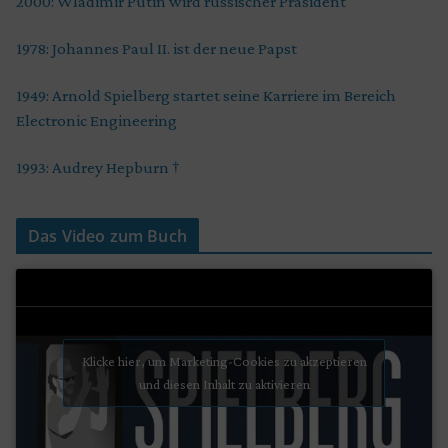
2000: Wladimir Putin wird russischer Präsident
1978: Johannes Paul II. ist der neue Papst
1949: Arnold Spielberg startet seine Karriere im Bereich
Electronic Engineering
1993: Audrey Hepburn †
Das Video zum Buch
Klicke hier, um Marketing-Cookies zu akzeptieren
und diesen Inhalt zu aktivieren