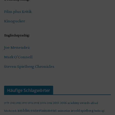
Film plus Kritik
Kinogucker
Englischsprachig:
Joe Menendez
Mark O’Connell
Steven Spielberg Chronicles
Häufige Schlagwörter
2015
2016
academy awards
alfred
1979
1981
1982
1993
1994
1998
2004
2014
amblin entertainment
arnold spielberg
hitchcock
animation
berlin
cgi