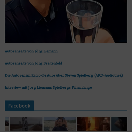
Autorenseite von Jörg Liemann
Autorenseite von Jörg Breitenfeld
Die Autoren im Radio-Feature über Steven Spielberg (ARD-Audiothek)
Interview mit Jörg Liemann: Spielbergs Filmanfänge
Facebook