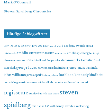
Mark O’Connell
Steven Spielberg Chronicles
Häufige Schlagwörter
2015
2016
academy awards
alfred
1979
1981
1982
1993
1994
1998
2004
2014
amblin entertainment
arnold spielberg
hitchcock
animation
berlin
cgi
familie
dreamworks
frank
close encounters of the third kind
doppelsalve
george lucas
marshall
indiana jones
ilm
janusz kaminski
harrison ford
john williams
kindheit
kathleen kennedy
jurassic park
kate capshaw
martin scorsese
michael kahn
raiders of the lost ark
leah spielberg
musical
steven
regisseure
star wars
stanley kubrick
spielberg
tv
zweiter weltkrieg
tom hanks
walt disney