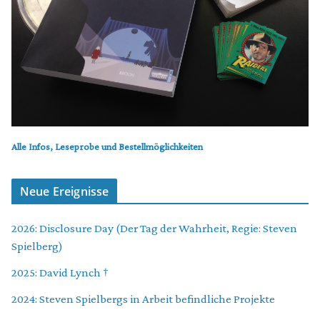
Alle Infos, Leseprobe und Bestellmöglichkeiten
Neue Ereignisse
2026: Disclosure Day (Der Tag der Wahrheit, Regie: Steven
Spielberg)
2025: David Lynch †
2024: Steven Spielbergs in Arbeit befindliche Projekte