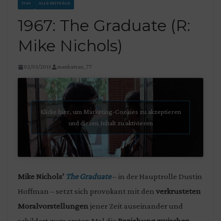
1960
ALLE BEITRÄGE
1967: The Graduate (R:
Mike Nichols)
02/05/2015
manhattan_77
Klicke hier, um Marketing-Cookies zu akzeptieren
und diesen Inhalt zu aktivieren
Mike Nichols’
The Graduate
– in der Hauptrolle Dustin
Hoffman – setzt sich provokant mit den
verkrusteten
Moralvorstellungen
jener Zeit auseinander und
schildert zum ersten Mal die
Beziehung zwischen