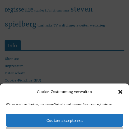
steven
regisseure
star wars
stanley kubrick
spielberg
tv
zweiter weltkrieg
tom hanks
walt disney
Info
Über uns
Impressum
Datenschutz
Cookie-Richtlinie (EU)
Cookie-Zustimmung verwalten
Wir verwenden Cookies, um unsere Website und unseren Service zu optimieren.
Cookies akzeptieren