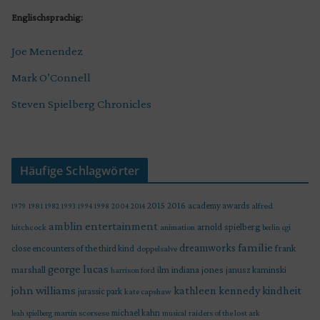
Englischsprachig:
Joe Menendez
Mark O’Connell
Steven Spielberg Chronicles
Häufige Schlagwörter
2015
2016
academy awards
alfred
1979
1981
1982
1993
1994
1998
2004
2014
amblin entertainment
arnold spielberg
hitchcock
animation
berlin
cgi
familie
dreamworks
frank
close encounters of the third kind
doppelsalve
george lucas
marshall
indiana jones
ilm
janusz kaminski
harrison ford
john williams
kindheit
kathleen kennedy
jurassic park
kate capshaw
martin scorsese
michael kahn
raiders of the lost ark
leah spielberg
musical